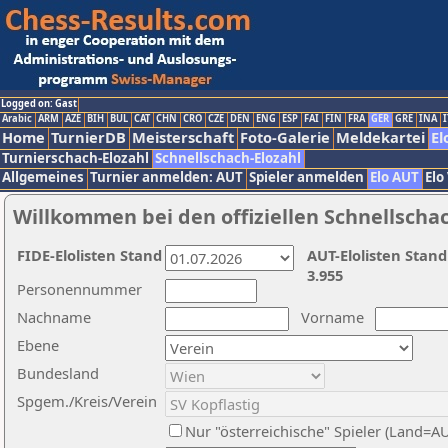
Logged on: Gast
Arabic
ARM
AZE
BIH
BUL
CAT
CHN
CRO
CZE
DEN
ENG
ESP
FAI
FIN
FRA
GER
GRE
INA
I
Home
TurnierDB
Meisterschaft
Foto-Galerie
Meldekartei
El
Turnierschach-Elozahl
Schnellschach-Elozahl
Allgemeines
Turnier anmelden: AUT
Spieler anmelden
Elo AUT
Elo
Willkommen bei den offiziellen Schnellscha
FIDE-Elolisten Stand
AUT-Elolisten Stand
3.955
Personennummer
Nachname
Vorname
Ebene
Bundesland
Spgem./Kreis/Verein
Nur "österreichische" Spieler (Land=A