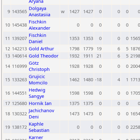
Aryana
Dolgaya
9
143565
w
1427
1427
0
0
0
Anastasiia
Fischkin
10
145438
0
0
0
0
0
Alexander
Fischkin
11
139207
1353
1353
0
0
0
156
Daniel
12
142213
Gold Arthur
1798
1779
19
6
5
187
13
140614
Gold Theodor
1932
1911
21
6
5
219
Götz
14
116999
1928
1928
0
0
0
200
Christoph
Grujicic
15
133263
1462
1480
-18
4
1
171
Momcilo
Hedwig
16
144551
1598
1598
0
0
0
170
Sangye
17
125680
Hornik Ian
1375
1375
0
0
0
Jachichanov
18
130322
1473
1473
0
0
0
165
Deni
Kaphle
19
138172
0
0
0
0
0
225
Sebastian
Karner