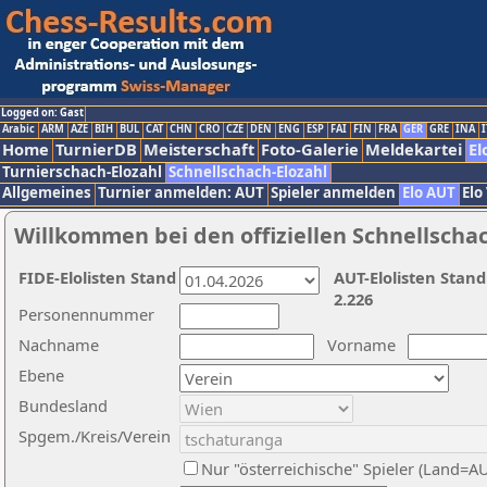
Logged on: Gast
Arabic
ARM
AZE
BIH
BUL
CAT
CHN
CRO
CZE
DEN
ENG
ESP
FAI
FIN
FRA
GER
GRE
INA
I
Home
TurnierDB
Meisterschaft
Foto-Galerie
Meldekartei
El
Turnierschach-Elozahl
Schnellschach-Elozahl
Allgemeines
Turnier anmelden: AUT
Spieler anmelden
Elo AUT
Elo
Willkommen bei den offiziellen Schnellscha
FIDE-Elolisten Stand
AUT-Elolisten Stand
2.226
Personennummer
Nachname
Vorname
Ebene
Bundesland
Spgem./Kreis/Verein
Nur "österreichische" Spieler (Land=A