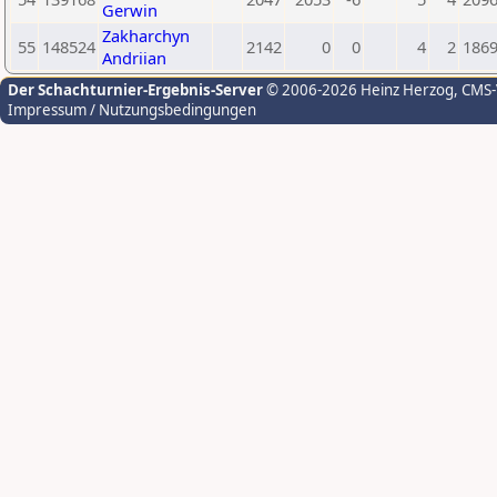
Gerwin
Zakharchyn
55
148524
2142
0
0
4
2
186
Andriian
Der Schachturnier-Ergebnis-Server
© 2006-2026 Heinz Herzog
, CMS
Impressum / Nutzungsbedingungen