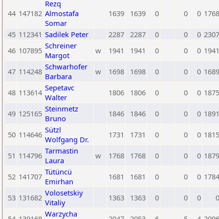
Rezq
44
147182
Almostafa
1639
1639
0
0
0
176
Somar
45
112341
Sadilek Peter
2287
2287
0
0
0
230
Schreiner
46
107895
w
1941
1941
0
0
0
194
Margot
Schwarhofer
47
114248
w
1698
1698
0
0
0
168
Barbara
Sepetavc
48
113614
1806
1806
0
0
0
187
Walter
Steinmetz
49
125165
1846
1846
0
0
0
189
Bruno
Sützl
50
114646
1731
1731
0
0
0
181
Wolfgang Dr.
Tarmastin
51
114796
w
1768
1768
0
0
0
187
Laura
Tütüncü
52
141707
1681
1681
0
0
0
178
Emirhan
Volosetskiy
53
131682
1363
1363
0
0
0
Vitaliy
Warzycha
54
139168
2047
2053
-6
5
4
209