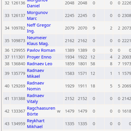
32
126136
2048
2048
0
0
0
222
Daniel
Morgunov
33
126137
2245
2245
0
0
0
230
Marc
Neff Gregor
34
109782
2079
2070
9
2
2
207
Ing.
Neumeier
35
109873
2162
2162
0
0
0
222
Klaus Mag.
36
129955
Pavlov Roman
1389
1389
0
0
0
37
111301
Proyer Enno
1934
1922
12
4
2
200
38
136840
Radnaev Leo
1859
1801
58
8
7
197
Radnaev
39
135779
1583
1571
12
1
1
157
Mikael
Radnaev
40
129269
1929
1911
18
5
5
206
Nomin
Radnaev
41
131388
2152
2152
0
0
0
214
Vitaly
Ragchaasuren
42
133367
w
1479
1479
0
0
0
161
Börte
Reykhart
43
134959
1335
1335
0
0
0
Mikhael