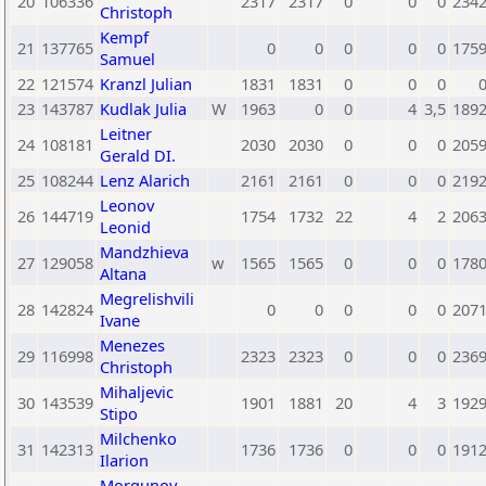
20
106336
2317
2317
0
0
0
234
Christoph
Kempf
21
137765
0
0
0
0
0
175
Samuel
22
121574
Kranzl Julian
1831
1831
0
0
0
23
143787
Kudlak Julia
W
1963
0
0
4
3,5
189
Leitner
24
108181
2030
2030
0
0
0
205
Gerald DI.
25
108244
Lenz Alarich
2161
2161
0
0
0
219
Leonov
26
144719
1754
1732
22
4
2
206
Leonid
Mandzhieva
27
129058
w
1565
1565
0
0
0
178
Altana
Megrelishvili
28
142824
0
0
0
0
0
207
Ivane
Menezes
29
116998
2323
2323
0
0
0
236
Christoph
Mihaljevic
30
143539
1901
1881
20
4
3
192
Stipo
Milchenko
31
142313
1736
1736
0
0
0
191
Ilarion
Morgunov