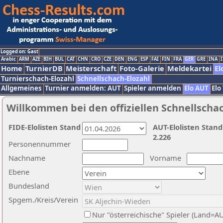
Logged on: Gast
Arabic
ARM
AZE
BIH
BUL
CAT
CHN
CRO
CZE
DEN
ENG
ESP
FAI
FIN
FRA
GER
GRE
INA
I
Home
TurnierDB
Meisterschaft
Foto-Galerie
Meldekartei
El
Turnierschach-Elozahl
Schnellschach-Elozahl
Allgemeines
Turnier anmelden: AUT
Spieler anmelden
Elo AUT
Elo
Willkommen bei den offiziellen Schnellscha
FIDE-Elolisten Stand
AUT-Elolisten Stand
2.226
Personennummer
Nachname
Vorname
Ebene
Bundesland
Spgem./Kreis/Verein
Nur "österreichische" Spieler (Land=A