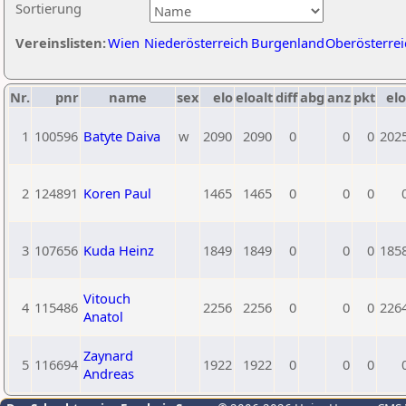
Sortierung
Vereinslisten:
Wien
Niederösterreich
Burgenland
Oberösterrei
Nr.
pnr
name
sex
elo
eloalt
diff
abg
anz
pkt
elo
1
100596
Batyte Daiva
w
2090
2090
0
0
0
202
2
124891
Koren Paul
1465
1465
0
0
0
3
107656
Kuda Heinz
1849
1849
0
0
0
185
Vitouch
4
115486
2256
2256
0
0
0
226
Anatol
Zaynard
5
116694
1922
1922
0
0
0
Andreas