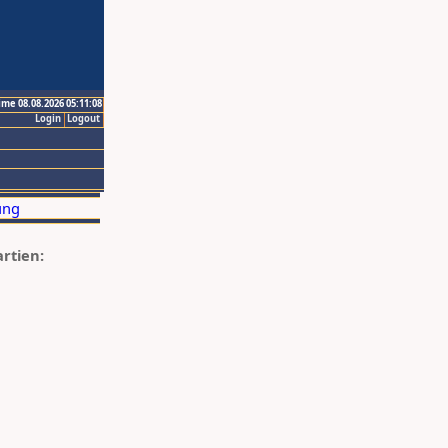
ime 08.08.2026 05:11:08
Login
Logout
artien: