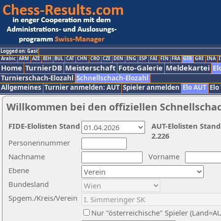
Logged on: Gast
Arabic
ARM
AZE
BIH
BUL
CAT
CHN
CRO
CZE
DEN
ENG
ESP
FAI
FIN
FRA
GER
GRE
INA
I
Home
TurnierDB
Meisterschaft
Foto-Galerie
Meldekartei
El
Turnierschach-Elozahl
Schnellschach-Elozahl
Allgemeines
Turnier anmelden: AUT
Spieler anmelden
Elo AUT
Elo
Willkommen bei den offiziellen Schnellscha
FIDE-Elolisten Stand
AUT-Elolisten Stand
2.226
Personennummer
Nachname
Vorname
Ebene
Bundesland
Spgem./Kreis/Verein
Nur "österreichische" Spieler (Land=A