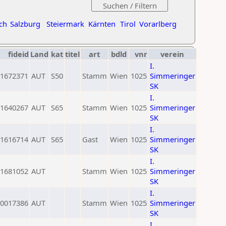
ch
Salzburg
Steiermark
Kärnten
Tirol
Vorarlberg
fideid
Land
kat
titel
art
bdld
vnr
verein
I.
1672371
AUT
S50
Stamm
Wien
1025
Simmeringer
SK
I.
1640267
AUT
S65
Stamm
Wien
1025
Simmeringer
SK
I.
1616714
AUT
S65
Gast
Wien
1025
Simmeringer
SK
I.
1681052
AUT
Stamm
Wien
1025
Simmeringer
SK
I.
0017386
AUT
Stamm
Wien
1025
Simmeringer
SK
I.