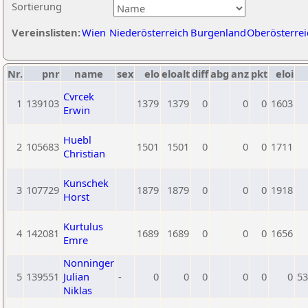
Sortierung
Vereinslisten:
Wien
Niederösterreich
Burgenland
Oberösterrei
Nr.
pnr
name
sex
elo
eloalt
diff
abg
anz
pkt
eloi
Cvrcek
1
139103
1379
1379
0
0
0
1603
Erwin
Huebl
2
105683
1501
1501
0
0
0
1711
Christian
Kunschek
3
107729
1879
1879
0
0
0
1918
Horst
Kurtulus
4
142081
1689
1689
0
0
0
1656
Emre
Nonninger
5
139551
Julian
-
0
0
0
0
0
0
53
Niklas