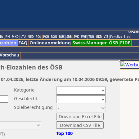
Servert
TA
JPN
MKD
LTU
NED
POL
POR
ROU
RUS
SRB
SVK
SWE
TUR
UKR
VIE
FontSize:11pt
ozahlen
FAQ
Onlineanmeldung
Swiss-Manager
ÖSB
FIDE
 Vorschau
ch-Elozahlen des ÖSB
 01.04.2026, letzte Änderung am 10.04.2026 09:59, gewertete P
Kategorie
Geschlecht
Spielberechtigung
Top 100
UT)