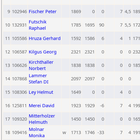
9
102946
Fischer Peter
1869
0
0
7
4,5
18
Futschik
10
132931
1785
1695
90
7
5,5
17
Raphael
11
105586
Hruza Gerhard
1592
1586
6
4
1
17
12
106587
Kilgus Georg
2321
2321
0
0
0
23
Kirchthaller
13
106626
1838
1838
0
0
0
18
Norbert
Lammer
14
107868
2097
2097
0
0
0
Stefan DI
15
108306
Ley Helmut
1649
0
0
4
0
16
125811
Merei David
1923
1929
-6
7
4
19
Mitterholzer
17
109320
1450
1450
0
0
0
16
Helmuth
Molnar
18
109416
w
1713
1746
-33
7
4
19
Monika