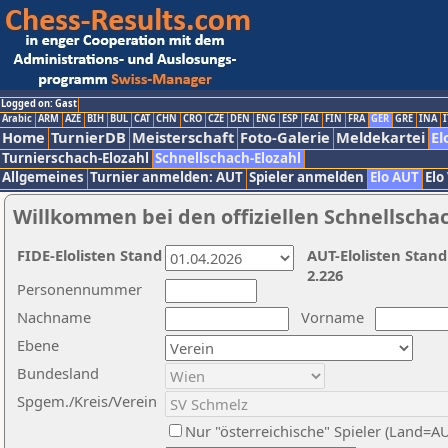
Logged on: Gast
Arabic
ARM
AZE
BIH
BUL
CAT
CHN
CRO
CZE
DEN
ENG
ESP
FAI
FIN
FRA
GER
GRE
INA
I
Home
TurnierDB
Meisterschaft
Foto-Galerie
Meldekartei
El
Turnierschach-Elozahl
Schnellschach-Elozahl
Allgemeines
Turnier anmelden: AUT
Spieler anmelden
Elo AUT
Elo
Willkommen bei den offiziellen Schnellscha
FIDE-Elolisten Stand
AUT-Elolisten Stand
2.226
Personennummer
Nachname
Vorname
Ebene
Bundesland
Spgem./Kreis/Verein
Nur "österreichische" Spieler (Land=A