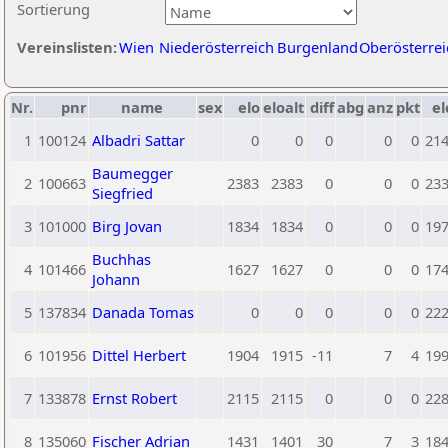
Sortierung
Vereinslisten:
Wien
Niederösterreich
Burgenland
Oberösterrei
Nr.
pnr
name
sex
elo
eloalt
diff
abg
anz
pkt
el
1
100124
Albadri Sattar
0
0
0
0
0
21
Baumegger
2
100663
2383
2383
0
0
0
23
Siegfried
3
101000
Birg Jovan
1834
1834
0
0
0
19
Buchhas
4
101466
1627
1627
0
0
0
17
Johann
5
137834
Danada Tomas
0
0
0
0
0
22
6
101956
Dittel Herbert
1904
1915
-11
7
4
19
7
133878
Ernst Robert
2115
2115
0
0
0
22
8
135060
Fischer Adrian
1431
1401
30
7
3
18