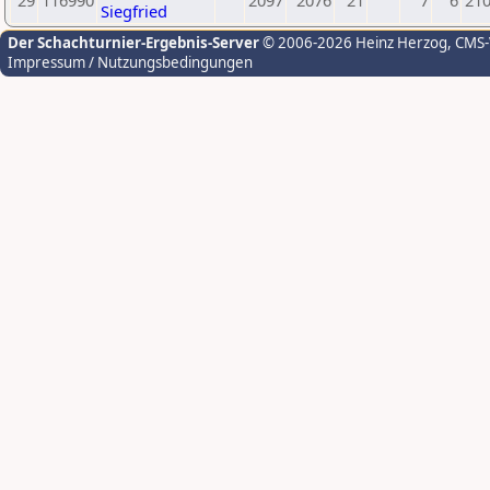
29
116990
2097
2076
21
7
6
21
Siegfried
Der Schachturnier-Ergebnis-Server
© 2006-2026 Heinz Herzog
, CMS
Impressum / Nutzungsbedingungen