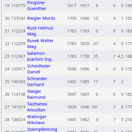
Pingitzer
19
110775
1917
1917
0
0
0
19
Guenther
20
123542
Riegler Moritz
1709
1696
13
4
1
18
Ruck Helmut
21
112224
1763
1763
0
0
0
18
Mag.
Rusek Walter
22
112293
1783
1820
-37
4
0
17
Mag.
Salamon
23
112367
1783
1758
25
7
4,5
18
Joachim Ing.
Scheidleder
24
133517
1696
1696
0
0
0
17
Daniel
Schneider
25
146393
1402
1385
17
7
2
Gerhard
Steiger
26
114138
1697
1697
0
0
0
18
Raimund
Taizhanov
27
141673
1809
1648
161
7
6
17
Aissultan
Wallinger
28
138024
1965
1962
3
7
5
21
Nikolaus
Zoernpfenning