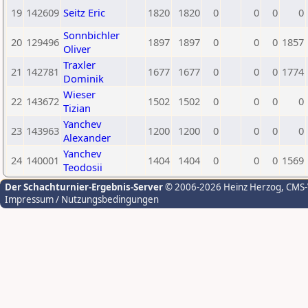
19
142609
Seitz Eric
1820
1820
0
0
0
0
Sonnbichler
20
129496
1897
1897
0
0
0
1857
Oliver
Traxler
21
142781
1677
1677
0
0
0
1774
Dominik
Wieser
22
143672
1502
1502
0
0
0
0
Tizian
Yanchev
23
143963
1200
1200
0
0
0
0
Alexander
Yanchev
24
140001
1404
1404
0
0
0
1569
Teodosii
Der Schachturnier-Ergebnis-Server
© 2006-2026 Heinz Herzog
, CMS
Impressum / Nutzungsbedingungen