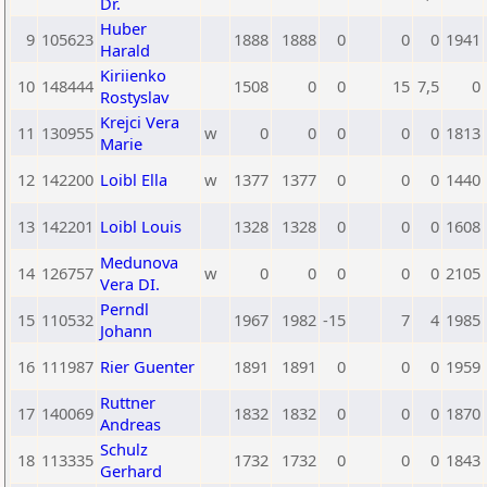
Dr.
Huber
9
105623
1888
1888
0
0
0
1941
Harald
Kiriienko
10
148444
1508
0
0
15
7,5
0
Rostyslav
Krejci Vera
11
130955
w
0
0
0
0
0
1813
Marie
12
142200
Loibl Ella
w
1377
1377
0
0
0
1440
13
142201
Loibl Louis
1328
1328
0
0
0
1608
Medunova
14
126757
w
0
0
0
0
0
2105
Vera DI.
Perndl
15
110532
1967
1982
-15
7
4
1985
Johann
16
111987
Rier Guenter
1891
1891
0
0
0
1959
Ruttner
17
140069
1832
1832
0
0
0
1870
Andreas
Schulz
18
113335
1732
1732
0
0
0
1843
Gerhard