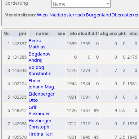
Sortierung
Vereinslisten:
Wien
Niederösterreich
Burgenland
Oberösterrei
Nr.
pnr
name
sex
elo
eloalt
diff
abg
anz
pkt
eloi
Becka
1
142337
1359
1359
0
0
0
0
Mathias
Bogdanov
2
131385
0
0
0
0
0
2176
Andrej
Boldog
3
143348
1276
1274
2
7
2
0
Konstantin
Ebner
4
102204
1944
1944
0
0
0
1981
Johann Mag.
Eidenberger
5
102395
1991
1991
0
0
0
0
Otto
Grill
6
148312
1426
1337
89
9
5,5
0
Alexander
Hirzberger
7
142938
1712
1712
0
0
0
1836
Christoph
Hrdina Karl
8
105570
1801
1846
-45
7
3,5
1845