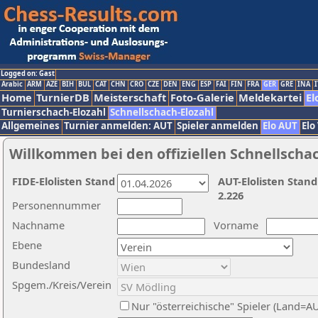
Logged on: Gast
Arabic
ARM
AZE
BIH
BUL
CAT
CHN
CRO
CZE
DEN
ENG
ESP
FAI
FIN
FRA
GER
GRE
INA
I
Home
TurnierDB
Meisterschaft
Foto-Galerie
Meldekartei
El
Turnierschach-Elozahl
Schnellschach-Elozahl
Allgemeines
Turnier anmelden: AUT
Spieler anmelden
Elo AUT
Elo
Willkommen bei den offiziellen Schnellscha
FIDE-Elolisten Stand
AUT-Elolisten Stand
2.226
Personennummer
Nachname
Vorname
Ebene
Bundesland
Spgem./Kreis/Verein
Nur "österreichische" Spieler (Land=A