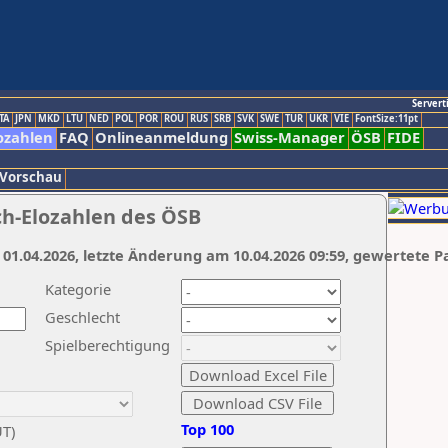
Servert
TA
JPN
MKD
LTU
NED
POL
POR
ROU
RUS
SRB
SVK
SWE
TUR
UKR
VIE
FontSize:11pt
ozahlen
FAQ
Onlineanmeldung
Swiss-Manager
ÖSB
FIDE
 Vorschau
ch-Elozahlen des ÖSB
 01.04.2026, letzte Änderung am 10.04.2026 09:59, gewertete P
Kategorie
Geschlecht
Spielberechtigung
Top 100
UT)