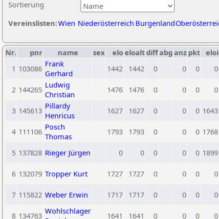
Sortierung
Vereinslisten:
Wien
Niederösterreich
Burgenland
Oberösterrei
Nr.
pnr
name
sex
elo
eloalt
diff
abg
anz
pkt
eloi
Frank
1
103086
1442
1442
0
0
0
0
Gerhard
Ludwig
2
144265
1476
1476
0
0
0
0
Christian
Pillardy
3
145613
1627
1627
0
0
0
1643
Henricus
Posch
4
111106
1793
1793
0
0
0
1768
Thomas
5
137828
Rieger Jürgen
0
0
0
0
0
1899
6
132079
Tropper Kurt
1727
1727
0
0
0
0
7
115822
Weber Erwin
1717
1717
0
0
0
0
Wohlschlager
8
134763
1641
1641
0
0
0
0