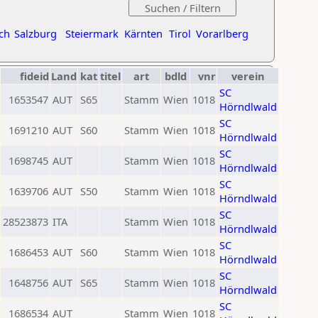
ch
Salzburg
Steiermark
Kärnten
Tirol
Vorarlberg
fideid
Land
kat
titel
art
bdld
vnr
verein
SC
1653547
AUT
S65
Stamm
Wien
1018
Hörndlwald
SC
1691210
AUT
S60
Stamm
Wien
1018
Hörndlwald
SC
1698745
AUT
Stamm
Wien
1018
Hörndlwald
SC
1639706
AUT
S50
Stamm
Wien
1018
Hörndlwald
SC
28523873
ITA
Stamm
Wien
1018
Hörndlwald
SC
1686453
AUT
S60
Stamm
Wien
1018
Hörndlwald
SC
1648756
AUT
S65
Stamm
Wien
1018
Hörndlwald
SC
1686534
AUT
Stamm
Wien
1018