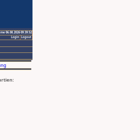
ime 06.08.2026 09:39:52
Login
Logout
artien: