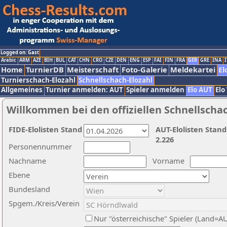
Logged on: Gast
Arabic
ARM
AZE
BIH
BUL
CAT
CHN
CRO
CZE
DEN
ENG
ESP
FAI
FIN
FRA
GER
GRE
INA
I
Home
TurnierDB
Meisterschaft
Foto-Galerie
Meldekartei
El
Turnierschach-Elozahl
Schnellschach-Elozahl
Allgemeines
Turnier anmelden: AUT
Spieler anmelden
Elo AUT
Elo
Willkommen bei den offiziellen Schnellscha
FIDE-Elolisten Stand
AUT-Elolisten Stand
2.226
Personennummer
Nachname
Vorname
Ebene
Bundesland
Spgem./Kreis/Verein
Nur "österreichische" Spieler (Land=A