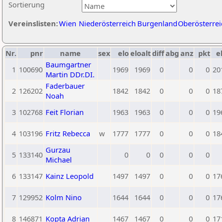
Sortierung
Vereinslisten:
Wien
Niederösterreich
Burgenland
Oberösterrei
Nr.
pnr
name
sex
elo
eloalt
diff
abg
anz
pkt
e
Baumgartner
1
100690
1969
1969
0
0
0
20
Martin DDr.DI.
Faderbauer
2
126202
1842
1842
0
0
0
18
Noah
3
102768
Feit Florian
1963
1963
0
0
0
19
4
103196
Fritz Rebecca
w
1777
1777
0
0
0
18
Gurzau
5
133140
0
0
0
0
0
Michael
6
133147
Kainz Leopold
1497
1497
0
0
0
17
7
129952
Kolm Nino
1644
1644
0
0
0
17
8
146871
Kopta Adrian
1467
1467
0
0
0
17