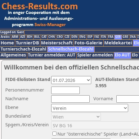
Logged on: Gast
Arabic
ARM
AZE
BIH
BUL
CAT
CHN
CRO
CZE
DEN
ENG
ESP
FAI
FIN
FRA
GER
GRE
INA
I
Home
TurnierDB
Meisterschaft
Foto-Galerie
Meldekartei
El
Turnierschach-Elozahl
Schnellschach-Elozahl
Allgemeines
Turnier anmelden: AUT
Spieler anmelden
Elo AUT
Elo
Willkommen bei den offiziellen Schnellscha
FIDE-Elolisten Stand
AUT-Elolisten Stand
3.955
Personennummer
Nachname
Vorname
Ebene
Bundesland
Spgem./Kreis/Verein
Nur "österreichische" Spieler (Land=A