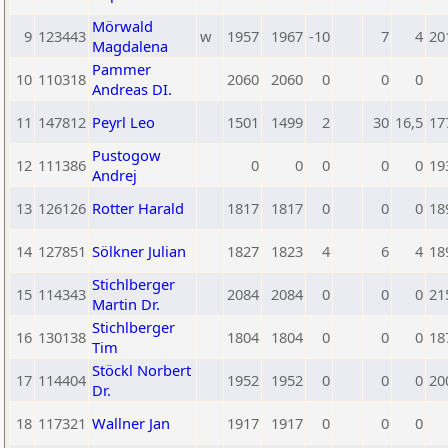
Mörwald
9
123443
w
1957
1967
-10
7
4
20
Magdalena
Pammer
10
110318
2060
2060
0
0
0
Andreas DI.
11
147812
Peyrl Leo
1501
1499
2
30
16,5
17
Pustogow
12
111386
0
0
0
0
0
19
Andrej
13
126126
Rotter Harald
1817
1817
0
0
0
18
14
127851
Sölkner Julian
1827
1823
4
6
4
18
Stichlberger
15
114343
2084
2084
0
0
0
21
Martin Dr.
Stichlberger
16
130138
1804
1804
0
0
0
18
Tim
Stöckl Norbert
17
114404
1952
1952
0
0
0
20
Dr.
18
117321
Wallner Jan
1917
1917
0
0
0