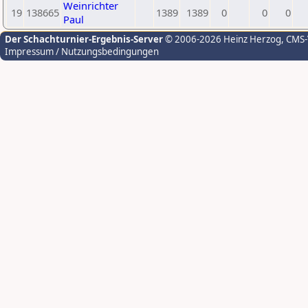
Weinrichter
19
138665
1389
1389
0
0
0
Paul
Der Schachturnier-Ergebnis-Server
© 2006-2026 Heinz Herzog
, CMS
Impressum / Nutzungsbedingungen