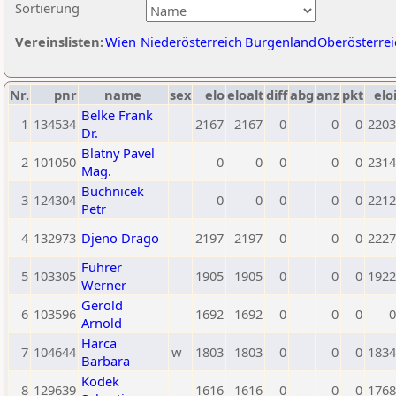
Sortierung
Vereinslisten:
Wien
Niederösterreich
Burgenland
Oberösterrei
Nr.
pnr
name
sex
elo
eloalt
diff
abg
anz
pkt
elo
Belke Frank
1
134534
2167
2167
0
0
0
2203
Dr.
Blatny Pavel
2
101050
0
0
0
0
0
2314
Mag.
Buchnicek
3
124304
0
0
0
0
0
2212
Petr
4
132973
Djeno Drago
2197
2197
0
0
0
2227
Führer
5
103305
1905
1905
0
0
0
1922
Werner
Gerold
6
103596
1692
1692
0
0
0
0
Arnold
Harca
7
104644
w
1803
1803
0
0
0
1834
Barbara
Kodek
8
129639
1616
1616
0
0
0
1768