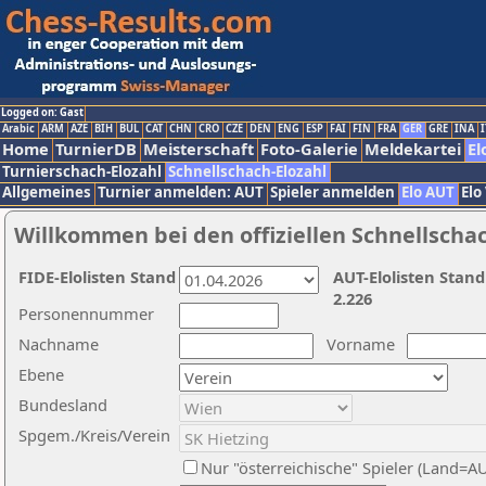
Logged on: Gast
Arabic
ARM
AZE
BIH
BUL
CAT
CHN
CRO
CZE
DEN
ENG
ESP
FAI
FIN
FRA
GER
GRE
INA
I
Home
TurnierDB
Meisterschaft
Foto-Galerie
Meldekartei
El
Turnierschach-Elozahl
Schnellschach-Elozahl
Allgemeines
Turnier anmelden: AUT
Spieler anmelden
Elo AUT
Elo
Willkommen bei den offiziellen Schnellscha
FIDE-Elolisten Stand
AUT-Elolisten Stand
2.226
Personennummer
Nachname
Vorname
Ebene
Bundesland
Spgem./Kreis/Verein
Nur "österreichische" Spieler (Land=A