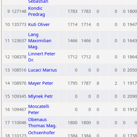
Sebastian
Kondic
9
127148
1783
1783
0
0
0
1800
Predrag
10
135773
Kuti Oliver
1714
1714
0
0
0
1947
Lang
11
123637
Maximilian
1466
1466
0
0
0
1643
Mag.
Linnert Peter
12
108378
1712
1712
0
0
0
1864
Dr.
13
108516
Lucaci Marius
0
0
0
0
0
2050
14
108976
Mayer Peter
1795
1787
8
2
1
1917
15
109345
Mlynek Petr
0
0
0
0
0
2090
Moscatelli
16
109467
0
0
0
0
0
1912
Peter
Obenaus
17
110046
1800
1800
0
0
0
0
Thomas Mag.
Ochsenhofer
18
110123
1384
1384
0
0
0
1738