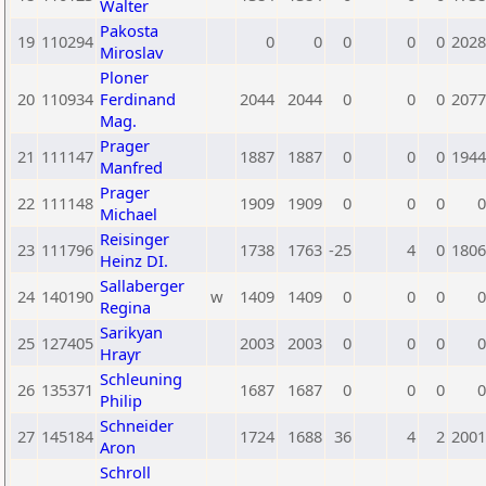
Walter
Pakosta
19
110294
0
0
0
0
0
2028
Miroslav
Ploner
20
110934
Ferdinand
2044
2044
0
0
0
2077
Mag.
Prager
21
111147
1887
1887
0
0
0
1944
Manfred
Prager
22
111148
1909
1909
0
0
0
0
Michael
Reisinger
23
111796
1738
1763
-25
4
0
1806
Heinz DI.
Sallaberger
24
140190
w
1409
1409
0
0
0
0
Regina
Sarikyan
25
127405
2003
2003
0
0
0
0
Hrayr
Schleuning
26
135371
1687
1687
0
0
0
0
Philip
Schneider
27
145184
1724
1688
36
4
2
2001
Aron
Schroll