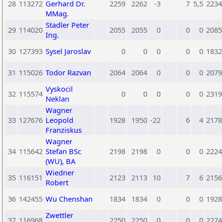
28
113272
Gerhard Dr.
2259
2262
-3
7
5,5
2234
MMag.
Stadler Peter
29
114020
2055
2055
0
0
0
2085
Ing.
30
127393
Sysel Jaroslav
0
0
0
0
0
1832
31
115026
Todor Razvan
2064
2064
0
0
0
2079
Vyskocil
32
115574
0
0
0
0
0
2319
Neklan
Wagner
33
127676
Leopold
1928
1950
-22
6
4
2178
Franziskus
Wagner
34
115642
Stefan BSc
2198
2198
0
0
0
2224
(WU), BA
Wiedner
35
116151
2123
2113
10
7
6
2156
Robert
36
142455
Wu Chenshan
1834
1834
0
0
0
1928
Zwettler
37
116968
2250
2250
0
0
0
2274