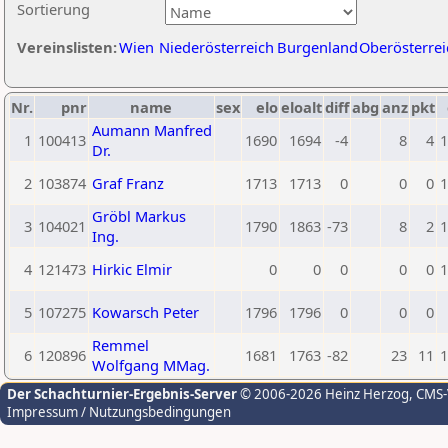
Sortierung
Vereinslisten:
Wien
Niederösterreich
Burgenland
Oberösterrei
Nr.
pnr
name
sex
elo
eloalt
diff
abg
anz
pkt
Aumann Manfred
1
100413
1690
1694
-4
8
4
1
Dr.
2
103874
Graf Franz
1713
1713
0
0
0
1
Gröbl Markus
3
104021
1790
1863
-73
8
2
1
Ing.
4
121473
Hirkic Elmir
0
0
0
0
0
1
5
107275
Kowarsch Peter
1796
1796
0
0
0
Remmel
6
120896
1681
1763
-82
23
11
1
Wolfgang MMag.
Der Schachturnier-Ergebnis-Server
© 2006-2026 Heinz Herzog
, CMS
Impressum / Nutzungsbedingungen