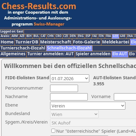
Logged on: Gast
Arabic
ARM
AZE
BIH
BUL
CAT
CHN
CRO
CZE
DEN
ENG
ESP
FAI
FIN
FRA
GER
GRE
INA
I
Home
TurnierDB
Meisterschaft
Foto-Galerie
Meldekartei
El
Turnierschach-Elozahl
Schnellschach-Elozahl
Allgemeines
Turnier anmelden: AUT
Spieler anmelden
Elo AUT
Elo
Willkommen bei den offiziellen Schnellscha
FIDE-Elolisten Stand
AUT-Elolisten Stand
3.955
Personennummer
Nachname
Vorname
Ebene
Bundesland
Spgem./Kreis/Verein
Nur "österreichische" Spieler (Land=A