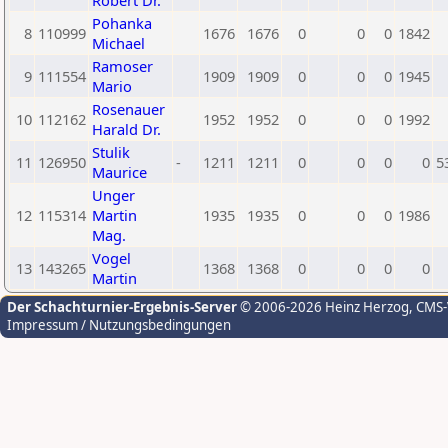
Robert Dr.
Pohanka
8
110999
1676
1676
0
0
0
1842
Michael
Ramoser
9
111554
1909
1909
0
0
0
1945
Mario
Rosenauer
10
112162
1952
1952
0
0
0
1992
Harald Dr.
Stulik
11
126950
-
1211
1211
0
0
0
0
5
Maurice
Unger
12
115314
Martin
1935
1935
0
0
0
1986
Mag.
Vogel
13
143265
1368
1368
0
0
0
0
Martin
Der Schachturnier-Ergebnis-Server
© 2006-2026 Heinz Herzog
, CMS
Impressum / Nutzungsbedingungen