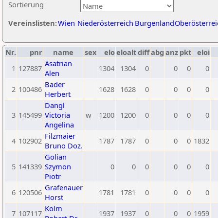
Sortierung
Vereinslisten:
Wien
Niederösterreich
Burgenland
Oberösterrei
Nr.
pnr
name
sex
elo
eloalt
diff
abg
anz
pkt
eloi
Asatrian
1
127887
1304
1304
0
0
0
0
Alen
Bader
2
100486
1628
1628
0
0
0
0
Herbert
Dangl
3
145499
Victoria
w
1200
1200
0
0
0
0
Angelina
Filzmaier
4
102902
1787
1787
0
0
0
1832
Bruno Doz.
Golian
5
141339
Szymon
0
0
0
0
0
0
Piotr
Grafenauer
6
120506
1781
1781
0
0
0
0
Horst
Kolm
7
107117
1937
1937
0
0
0
1959