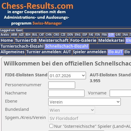
Logged on: Gast
Arabic
ARM
AZE
BIH
BUL
CAT
CHN
CRO
CZE
DEN
ENG
ESP
FAI
FIN
FRA
GER
GRE
INA
I
Home
TurnierDB
Meisterschaft
Foto-Galerie
Meldekartei
El
Turnierschach-Elozahl
Schnellschach-Elozahl
Allgemeines
Turnier anmelden: AUT
Spieler anmelden
Elo AUT
Elo
Willkommen bei den offiziellen Schnellscha
FIDE-Elolisten Stand
AUT-Elolisten Stand
3.955
Personennummer
Nachname
Vorname
Ebene
Bundesland
Spgem./Kreis/Verein
Nur "österreichische" Spieler (Land=A