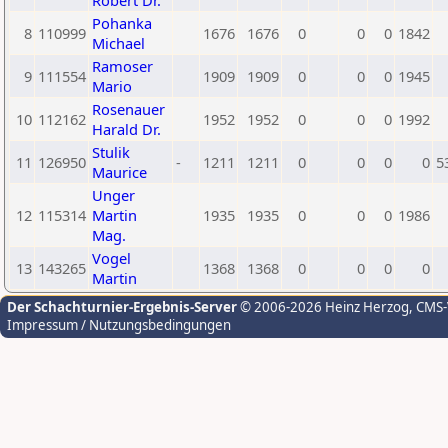
Robert Dr.
Pohanka
8
110999
1676
1676
0
0
0
1842
Michael
Ramoser
9
111554
1909
1909
0
0
0
1945
Mario
Rosenauer
10
112162
1952
1952
0
0
0
1992
Harald Dr.
Stulik
11
126950
-
1211
1211
0
0
0
0
5
Maurice
Unger
12
115314
Martin
1935
1935
0
0
0
1986
Mag.
Vogel
13
143265
1368
1368
0
0
0
0
Martin
Der Schachturnier-Ergebnis-Server
© 2006-2026 Heinz Herzog
, CMS
Impressum / Nutzungsbedingungen