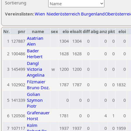
Sortierung
Vereinslisten:
Wien
Niederösterreich
Burgenland
Oberösterrei
Nr.
pnr
name
sex
elo
eloalt
diff
abg
anz
pkt
eloi
Asatrian
1
127887
1304
1304
0
0
0
0
Alen
Bader
2
100486
1628
1628
0
0
0
0
Herbert
Dangl
3
145499
Victoria
w
1200
1200
0
0
0
0
Angelina
Filzmaier
4
102902
1787
1787
0
0
0
1832
Bruno Doz.
Golian
5
141339
Szymon
0
0
0
0
0
0
Piotr
Grafenauer
6
120506
1781
0
0
4
1
0
Horst
Kolm
7
107117
1937
1937
0
0
0
1959