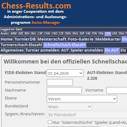
Logged on: Gast
Arabic
ARM
AZE
BIH
BUL
CAT
CHN
CRO
CZE
DEN
ENG
ESP
FAI
FIN
FRA
GER
GRE
INA
I
Home
TurnierDB
Meisterschaft
Foto-Galerie
Meldekartei
El
Turnierschach-Elozahl
Schnellschach-Elozahl
Allgemeines
Turnier anmelden: AUT
Spieler anmelden
Elo AUT
Elo
Willkommen bei den offiziellen Schnellscha
FIDE-Elolisten Stand
AUT-Elolisten Stand
2.226
Personennummer
Nachname
Vorname
Ebene
Bundesland
Spgem./Kreis/Verein
Nur "österreichische" Spieler (Land=A