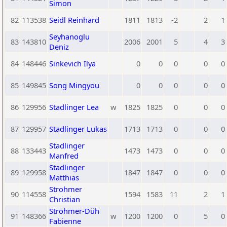
Simon
82
113538
Seidl Reinhard
1811
1813
-2
2
1
Seyhanoglu
83
143810
2006
2001
5
4
3
Deniz
84
148446
Sinkevich Ilya
0
0
0
0
0
85
149845
Song Mingyou
0
0
0
0
0
86
129956
Stadlinger Lea
w
1825
1825
0
0
0
87
129957
Stadlinger Lukas
1713
1713
0
0
0
Stadlinger
88
133443
1473
1473
0
0
0
Manfred
Stadlinger
89
129958
1847
1847
0
0
0
Matthias
Strohmer
90
114558
1594
1583
11
2
1
Christian
Strohmer-Düh
91
148366
w
1200
1200
0
5
0
Fabienne