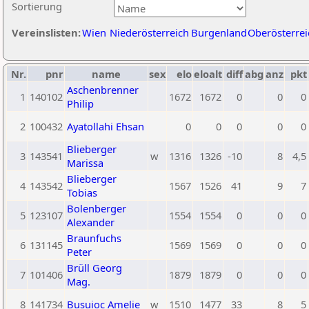
Sortierung
Vereinslisten:
Wien
Niederösterreich
Burgenland
Oberösterrei
Nr.
pnr
name
sex
elo
eloalt
diff
abg
anz
pkt
Aschenbrenner
1
140102
1672
1672
0
0
0
Philip
2
100432
Ayatollahi Ehsan
0
0
0
0
0
Blieberger
3
143541
w
1316
1326
-10
8
4,5
Marissa
Blieberger
4
143542
1567
1526
41
9
7
Tobias
Bolenberger
5
123107
1554
1554
0
0
0
Alexander
Braunfuchs
6
131145
1569
1569
0
0
0
Peter
Brüll Georg
7
101406
1879
1879
0
0
0
Mag.
8
141734
Busuioc Amelie
w
1510
1477
33
8
5