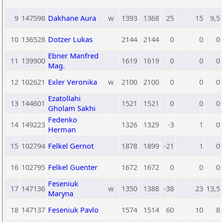
9
147598
Dakhane Aura
w
1393
1368
25
15
9,5
10
136528
Dotzer Lukas
2144
2144
0
0
0
Ebner Manfred
11
139900
1619
1619
0
0
0
Mag.
12
102621
Exler Veronika
w
2100
2100
0
0
0
Ezatollahi
13
144601
1521
1521
0
0
0
Gholam Sakhi
Fedenko
14
149223
1326
1329
-3
1
0
Herman
15
102794
Felkel Gernot
1878
1899
-21
1
0
16
102795
Felkel Guenter
1672
1672
0
0
0
Feseniuk
17
147136
w
1350
1388
-38
23
13,5
Maryna
18
147137
Feseniuk Pavlo
1574
1514
60
10
8