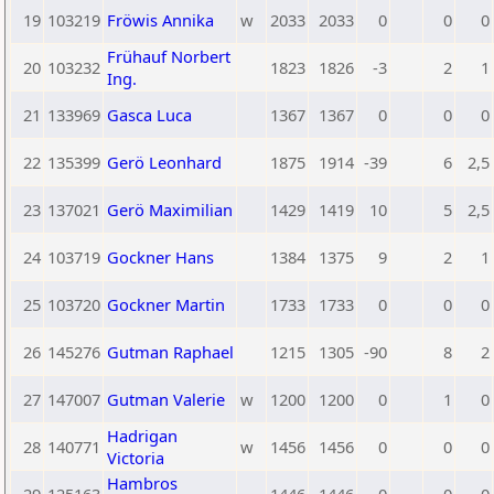
19
103219
Fröwis Annika
w
2033
2033
0
0
0
Frühauf Norbert
20
103232
1823
1826
-3
2
1
Ing.
21
133969
Gasca Luca
1367
1367
0
0
0
22
135399
Gerö Leonhard
1875
1914
-39
6
2,5
23
137021
Gerö Maximilian
1429
1419
10
5
2,5
24
103719
Gockner Hans
1384
1375
9
2
1
25
103720
Gockner Martin
1733
1733
0
0
0
26
145276
Gutman Raphael
1215
1305
-90
8
2
27
147007
Gutman Valerie
w
1200
1200
0
1
0
Hadrigan
28
140771
w
1456
1456
0
0
0
Victoria
Hambros