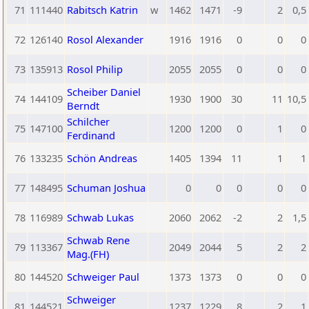
71
111440
Rabitsch Katrin
w
1462
1471
-9
2
0,5
72
126140
Rosol Alexander
1916
1916
0
0
0
73
135913
Rosol Philip
2055
2055
0
0
0
Scheiber Daniel
74
144109
1930
1900
30
11
10,5
Berndt
Schilcher
75
147100
1200
1200
0
1
0
Ferdinand
76
133235
Schön Andreas
1405
1394
11
1
1
77
148495
Schuman Joshua
0
0
0
0
0
78
116989
Schwab Lukas
2060
2062
-2
2
1,5
Schwab Rene
79
113367
2049
2044
5
2
2
Mag.(FH)
80
144520
Schweiger Paul
1373
1373
0
0
0
Schweiger
81
144521
1237
1229
8
2
1