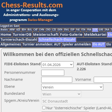
Logged on: Gast
Arabic
ARM
AZE
BIH
BUL
CAT
CHN
CRO
CZE
DEN
ENG
ESP
FAI
FIN
FRA
GER
GRE
INA
I
Home
TurnierDB
Meisterschaft
Foto-Galerie
Meldekartei
El
Turnierschach-Elozahl
Schnellschach-Elozahl
Allgemeines
Turnier anmelden: AUT
Spieler anmelden
Elo AUT
Elo
Willkommen bei den offiziellen Schnellscha
FIDE-Elolisten Stand
AUT-Elolisten Stand
2.226
Personennummer
Nachname
Vorname
Ebene
Bundesland
Spgem./Kreis/Verein
Nur "österreichische" Spieler (Land=A