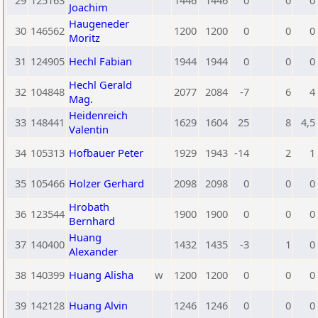
29
125163
1446
1446
0
0
0
Joachim
Haugeneder
30
146562
1200
1200
0
0
0
Moritz
31
124905
Hechl Fabian
1944
1944
0
0
0
Hechl Gerald
32
104848
2077
2084
-7
6
4
Mag.
Heidenreich
33
148441
1629
1604
25
8
4,5
Valentin
34
105313
Hofbauer Peter
1929
1943
-14
2
1
35
105466
Holzer Gerhard
2098
2098
0
0
0
Hrobath
36
123544
1900
1900
0
0
0
Bernhard
Huang
37
140400
1432
1435
-3
1
0
Alexander
38
140399
Huang Alisha
w
1200
1200
0
0
0
39
142128
Huang Alvin
1246
1246
0
0
0