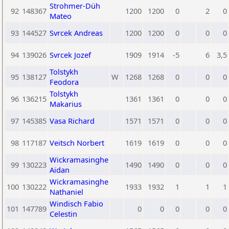
Strohmer-Düh
92
148367
1200
1200
0
2
0
Mateo
93
144527
Svrcek Andreas
1200
1200
0
0
0
94
139026
Svrcek Jozef
1909
1914
-5
6
3,5
Tolstykh
95
138127
W
1268
1268
0
0
0
Feodora
Tolstykh
96
136215
1361
1361
0
0
0
Makarius
97
145385
Vasa Richard
1571
1571
0
0
0
98
117187
Veitsch Norbert
1619
1619
0
0
0
Wickramasinghe
99
130223
1490
1490
0
0
0
Aidan
Wickramasinghe
100
130222
1933
1932
1
1
1
Nathaniel
Windisch Fabio
101
147789
0
0
0
0
0
Celestin