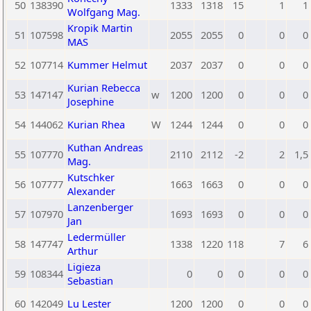
50
138390
1333
1318
15
1
1
Wolfgang Mag.
Kropik Martin
51
107598
2055
2055
0
0
0
MAS
52
107714
Kummer Helmut
2037
2037
0
0
0
Kurian Rebecca
53
147147
w
1200
1200
0
0
0
Josephine
54
144062
Kurian Rhea
W
1244
1244
0
0
0
Kuthan Andreas
55
107770
2110
2112
-2
2
1,5
Mag.
Kutschker
56
107777
1663
1663
0
0
0
Alexander
Lanzenberger
57
107970
1693
1693
0
0
0
Jan
Ledermüller
58
147747
1338
1220
118
7
6
Arthur
Ligieza
59
108344
0
0
0
0
0
Sebastian
60
142049
Lu Lester
1200
1200
0
0
0