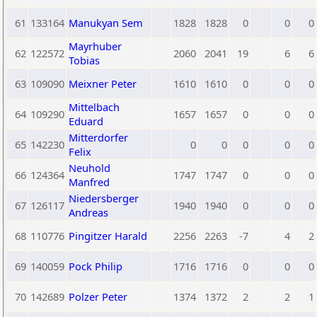
61
133164
Manukyan Sem
1828
1828
0
0
0
Mayrhuber
62
122572
2060
2041
19
6
6
Tobias
63
109090
Meixner Peter
1610
1610
0
0
0
Mittelbach
64
109290
1657
1657
0
0
0
Eduard
Mitterdorfer
65
142230
0
0
0
0
0
Felix
Neuhold
66
124364
1747
1747
0
0
0
Manfred
Niedersberger
67
126117
1940
1940
0
0
0
Andreas
68
110776
Pingitzer Harald
2256
2263
-7
4
2
69
140059
Pock Philip
1716
1716
0
0
0
70
142689
Polzer Peter
1374
1372
2
2
1