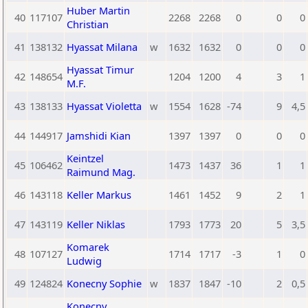
Huber Martin
40
117107
2268
2268
0
0
0
Christian
41
138132
Hyassat Milana
w
1632
1632
0
0
0
Hyassat Timur
42
148654
1204
1200
4
3
1
M.F.
43
138133
Hyassat Violetta
w
1554
1628
-74
9
4,5
44
144917
Jamshidi Kian
1397
1397
0
0
0
Keintzel
45
106462
1473
1437
36
1
1
Raimund Mag.
46
143118
Keller Markus
1461
1452
9
2
1
47
143119
Keller Niklas
1793
1773
20
5
3,5
Komarek
48
107127
1714
1717
-3
1
0
Ludwig
49
124824
Konecny Sophie
w
1837
1847
-10
2
0,5
Konecny