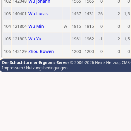
102
142048
Wu Johann
1565
1565
0
0
0
103
140401
Wu Lucas
1457
1431
26
2
1,5
104
121804
Wu Min
w
1815
1815
0
0
0
105
121803
Wu Yu
1961
1962
-1
2
1,5
106
142129
Zhou Bowen
1200
1200
0
0
0
Der Schachturnier-Ergebnis-Server
© 2006-2026 Heinz Herzog
, CMS
Impressum / Nutzungsbedingungen