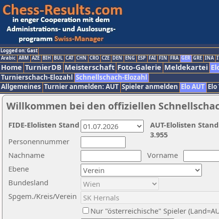
Logged on: Gast
Arabic
ARM
AZE
BIH
BUL
CAT
CHN
CRO
CZE
DEN
ENG
ESP
FAI
FIN
FRA
GER
GRE
INA
I
Home
TurnierDB
Meisterschaft
Foto-Galerie
Meldekartei
El
Turnierschach-Elozahl
Schnellschach-Elozahl
Allgemeines
Turnier anmelden: AUT
Spieler anmelden
Elo AUT
Elo
Willkommen bei den offiziellen Schnellscha
FIDE-Elolisten Stand
AUT-Elolisten Stand
3.955
Personennummer
Nachname
Vorname
Ebene
Bundesland
Spgem./Kreis/Verein
Nur "österreichische" Spieler (Land=A