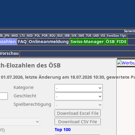
Servert
TA
JPN
MKD
LTU
NED
POL
POR
ROU
RUS
SRB
SVK
SWE
TUR
UKR
VIE
FontSize:11pt
ozahlen
FAQ
Onlineanmeldung
Swiss-Manager
ÖSB
FIDE
 Vorschau
ch-Elozahlen des ÖSB
 01.07.2026, letzte Änderung am 18.07.2026 10:30, gewertete P
Kategorie
Geschlecht
Spielberechtigung
Top 100
UT)