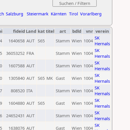
ch
Salzburg
Steiermark
Kärnten
Tirol
Vorarlberg
oi
fideid
Land
kat
titel
art
bdld
vnr
verein
SK
4
1640658
AUT
S65
Stamm
Wien
1004
Hernals
SK
5
36053252
FRA
Stamm
Wien
1004
Hernals
SK
0
1607588
AUT
Stamm
Wien
1004
Hernals
SK
0
1305840
AUT
S65
MK
Gast
Wien
1004
Hernals
SK
7
808520
ITA
Stamm
Wien
1004
Hernals
SK
9
1604880
AUT
S65
Gast
Wien
1004
Hernals
SK
6
24652431
AUT
Stamm
Wien
1004
Hernals
SK
5
1638076
AUT
Gast
Wien
1004