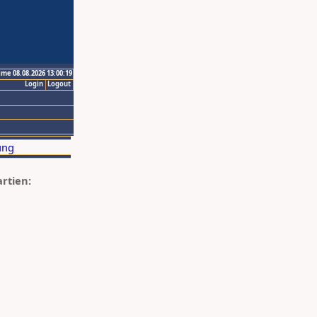
ime 08.08.2026 13:00:19
Login
Logout
artien: