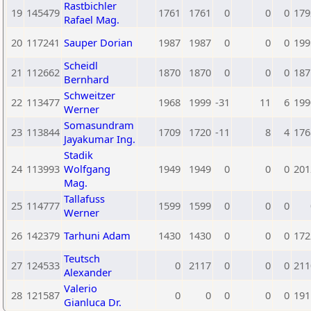
Rastbichler
19
145479
1761
1761
0
0
0
179
Rafael Mag.
20
117241
Sauper Dorian
1987
1987
0
0
0
199
Scheidl
21
112662
1870
1870
0
0
0
187
Bernhard
Schweitzer
22
113477
1968
1999
-31
11
6
199
Werner
Somasundram
23
113844
1709
1720
-11
8
4
176
Jayakumar Ing.
Stadik
24
113993
Wolfgang
1949
1949
0
0
0
201
Mag.
Tallafuss
25
114777
1599
1599
0
0
0
Werner
26
142379
Tarhuni Adam
1430
1430
0
0
0
172
Teutsch
27
124533
0
2117
0
0
0
211
Alexander
Valerio
28
121587
0
0
0
0
0
191
Gianluca Dr.