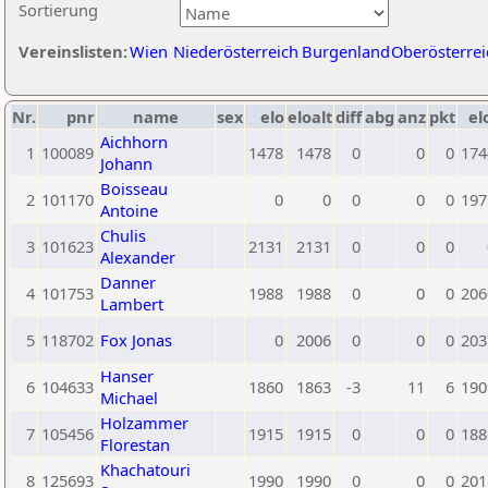
Sortierung
Vereinslisten:
Wien
Niederösterreich
Burgenland
Oberösterrei
Nr.
pnr
name
sex
elo
eloalt
diff
abg
anz
pkt
el
Aichhorn
1
100089
1478
1478
0
0
0
174
Johann
Boisseau
2
101170
0
0
0
0
0
197
Antoine
Chulis
3
101623
2131
2131
0
0
0
Alexander
Danner
4
101753
1988
1988
0
0
0
206
Lambert
5
118702
Fox Jonas
0
2006
0
0
0
203
Hanser
6
104633
1860
1863
-3
11
6
190
Michael
Holzammer
7
105456
1915
1915
0
0
0
188
Florestan
Khachatouri
8
125693
1990
1990
0
0
0
201