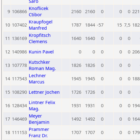
Saro
Knoflicek
9
106866
2160
2160
0
0
0
221
Ctibor
Kraupfogel
10
107402
1787
1844
-57
15
7,5
182
Manfred
Kropfitsch
11
136169
1640
1640
0
0
0
Clemens
12
140986
Kunin Pavel
0
0
0
0
0
206
Kutschker
13
107778
1826
1826
0
0
0
Roman Mag.
Lechner
14
117543
1945
1945
0
0
0
188
Marcus
15
108290
Lettner Jochen
1726
1726
0
0
0
Lintner Felix
16
128434
1931
1931
0
0
0
194
Mag.
Meyer
17
146469
1492
1492
0
0
0
164
Benjamin
Prammer
18
111153
1707
1707
0
0
0
179
Franz Dr.