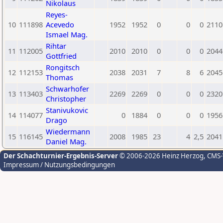
Nikolaus
Reyes-
10
111898
Acevedo
1952
1952
0
0
0
2110
Ismael Mag.
Rihtar
11
112005
2010
2010
0
0
0
2044
Gottfried
Rongitsch
12
112153
2038
2031
7
8
6
2045
Thomas
Schwarhofer
13
113403
2269
2269
0
0
0
2320
Christopher
Stanivukovic
14
114077
0
1884
0
0
0
1956
Drago
Wiedermann
15
116145
2008
1985
23
4
2,5
2041
Daniel Mag.
Der Schachturnier-Ergebnis-Server
© 2006-2026 Heinz Herzog
, CMS
Impressum / Nutzungsbedingungen