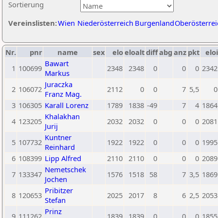
Sortierung
Vereinslisten:
Wien
Niederösterreich
Burgenland
Oberösterrei
Nr.
pnr
name
sex
elo
eloalt
diff
abg
anz
pkt
eloi
Bawart
1
100699
2348
2348
0
0
0
2342
Markus
Juraczka
2
106072
2112
0
0
7
5,5
0
Franz Mag.
3
106305
Karall Lorenz
1789
1838
-49
7
4
1864
Khalakhan
4
123205
2032
2032
0
0
0
2081
Jurij
Kuntner
5
107732
1922
1922
0
0
0
1995
Reinhard
6
108399
Lipp Alfred
2110
2110
0
0
0
2089
Nemetschek
7
133347
1576
1518
58
7
3,5
1869
Jochen
Pribitzer
8
120653
2025
2017
8
6
2,5
2053
Stefan
Prinz
9
111262
1839
1839
0
0
0
1855