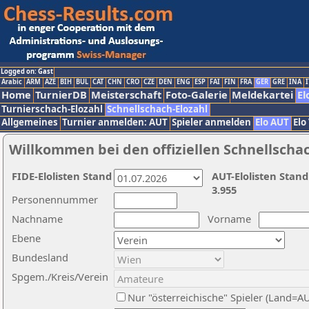
Logged on: Gast
Arabic
ARM
AZE
BIH
BUL
CAT
CHN
CRO
CZE
DEN
ENG
ESP
FAI
FIN
FRA
GER
GRE
INA
I
Home
TurnierDB
Meisterschaft
Foto-Galerie
Meldekartei
El
Turnierschach-Elozahl
Schnellschach-Elozahl
Allgemeines
Turnier anmelden: AUT
Spieler anmelden
Elo AUT
Elo
Willkommen bei den offiziellen Schnellscha
FIDE-Elolisten Stand
AUT-Elolisten Stand
3.955
Personennummer
Nachname
Vorname
Ebene
Bundesland
Spgem./Kreis/Verein
Nur "österreichische" Spieler (Land=A