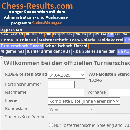
Logged on: Gast
Arabic
ARM
AZE
BIH
BUL
CAT
CHN
CRO
CZE
DEN
ENG
ESP
FAI
FIN
FRA
GER
GRE
INA
I
Home
TurnierDB
Meisterschaft
Foto-Galerie
Meldekartei
El
Turnierschach-Elozahl
Schnellschach-Elozahl
Allgemeines
Turnier anmelden: AUT
FIDE
Spieler anmelden
Elo AU
Willkommen bei den offiziellen Turnierscha
FIDE-Elolisten Stand
AUT-Elolisten Stand
13.945
Personennummer
Nachname
Vorname
Ebene
Bundesland
Spgem./Kreis/Verein
Nur "österreichische" Spieler (Land=A