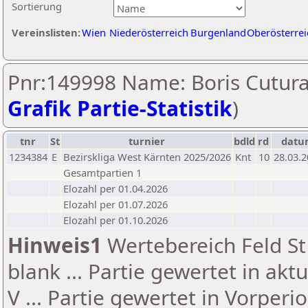
Sortierung
Vereinslisten:
Wien
Niederösterreich
Burgenland
Oberösterrei
Pnr:149998 Name: Boris Cutura
Grafik Partie-Statistik
)
tnr
St
turnier
bdld
rd
datu
1234384
E
Bezirskliga West Kärnten 2025/2026
Knt
10
28.03.
Gesamtpartien 1
Elozahl per 01.04.2026
Elozahl per 01.07.2026
Elozahl per 01.10.2026
Hinweis1
Wertebereich Feld St 
blank ... Partie gewertet in akt
V ... Partie gewertet in Vorperi