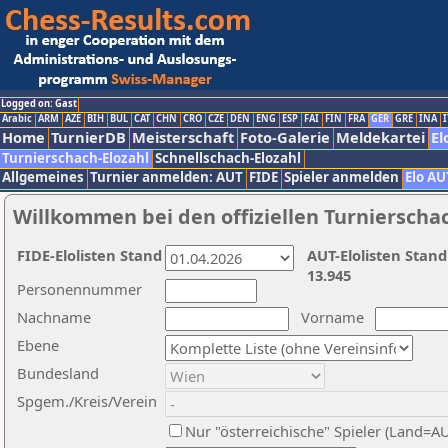
Logged on: Gast
Arabic
ARM
AZE
BIH
BUL
CAT
CHN
CRO
CZE
DEN
ENG
ESP
FAI
FIN
FRA
GER
GRE
INA
I
Home
TurnierDB
Meisterschaft
Foto-Galerie
Meldekartei
El
Turnierschach-Elozahl
Schnellschach-Elozahl
Allgemeines
Turnier anmelden: AUT
FIDE
Spieler anmelden
Elo AU
Willkommen bei den offiziellen Turnierscha
FIDE-Elolisten Stand
AUT-Elolisten Stand
13.945
Personennummer
Nachname
Vorname
Ebene
Bundesland
Spgem./Kreis/Verein
Nur "österreichische" Spieler (Land=A