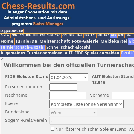
Logged on: Gast
Arabic
ARM
AZE
BIH
BUL
CAT
CHN
CRO
CZE
DEN
ENG
ESP
FAI
FIN
FRA
GER
GRE
INA
I
Home
TurnierDB
Meisterschaft
Foto-Galerie
Meldekartei
El
Turnierschach-Elozahl
Schnellschach-Elozahl
Allgemeines
Turnier anmelden: AUT
FIDE
Spieler anmelden
Elo AU
Willkommen bei den offiziellen Turnierscha
FIDE-Elolisten Stand
AUT-Elolisten Stand
13.945
Personennummer
Nachname
Vorname
Ebene
Bundesland
Spgem./Kreis/Verein
Nur "österreichische" Spieler (Land=A