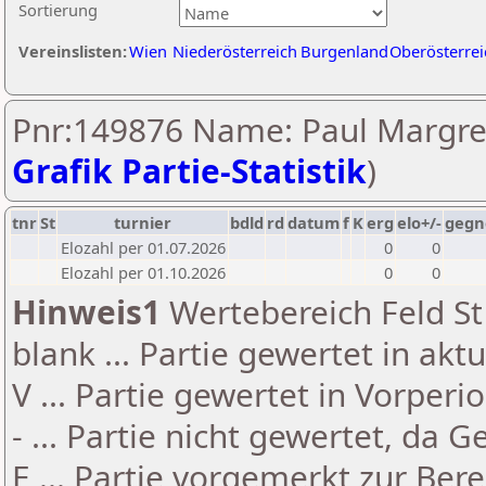
Sortierung
Vereinslisten:
Wien
Niederösterreich
Burgenland
Oberösterrei
Pnr:149876 Name: Paul Margrei
Grafik Partie-Statistik
)
tnr
St
turnier
bdld
rd
datum
f
K
erg
elo+/-
gegn
Elozahl per 01.07.2026
0
0
Elozahl per 01.10.2026
0
0
Hinweis1
Wertebereich Feld St 
blank ... Partie gewertet in akt
V ... Partie gewertet in Vorperi
- ... Partie nicht gewertet, da 
E ... Partie vorgemerkt zur Be