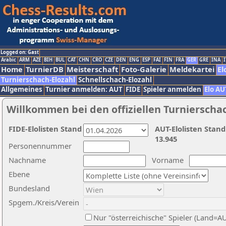
Logged on: Gast
Arabic
ARM
AZE
BIH
BUL
CAT
CHN
CRO
CZE
DEN
ENG
ESP
FAI
FIN
FRA
GER
GRE
INA
I
Home
TurnierDB
Meisterschaft
Foto-Galerie
Meldekartei
El
Turnierschach-Elozahl
Schnellschach-Elozahl
Allgemeines
Turnier anmelden: AUT
FIDE
Spieler anmelden
Elo AU
Willkommen bei den offiziellen Turnierscha
FIDE-Elolisten Stand
AUT-Elolisten Stand
13.945
Personennummer
Nachname
Vorname
Ebene
Bundesland
Spgem./Kreis/Verein
Nur "österreichische" Spieler (Land=A