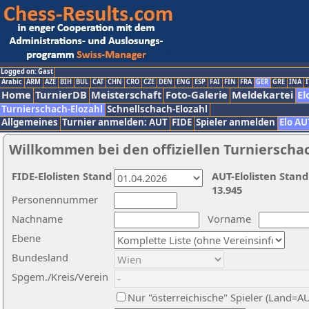
Logged on: Gast
Arabic
ARM
AZE
BIH
BUL
CAT
CHN
CRO
CZE
DEN
ENG
ESP
FAI
FIN
FRA
GER
GRE
INA
I
Home
TurnierDB
Meisterschaft
Foto-Galerie
Meldekartei
El
Turnierschach-Elozahl
Schnellschach-Elozahl
Allgemeines
Turnier anmelden: AUT
FIDE
Spieler anmelden
Elo AU
Willkommen bei den offiziellen Turnierscha
FIDE-Elolisten Stand
AUT-Elolisten Stand
13.945
Personennummer
Nachname
Vorname
Ebene
Bundesland
Spgem./Kreis/Verein
Nur "österreichische" Spieler (Land=A