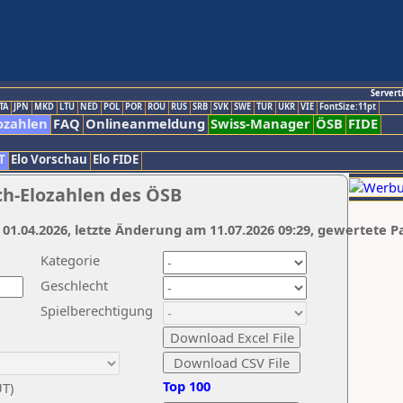
Servert
TA
JPN
MKD
LTU
NED
POL
POR
ROU
RUS
SRB
SVK
SWE
TUR
UKR
VIE
FontSize:11pt
ozahlen
FAQ
Onlineanmeldung
Swiss-Manager
ÖSB
FIDE
T
Elo Vorschau
Elo FIDE
ch-Elozahlen des ÖSB
 01.04.2026, letzte Änderung am 11.07.2026 09:29, gewertete P
Kategorie
Geschlecht
Spielberechtigung
Top 100
UT)