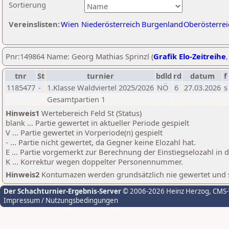
Sortierung
Vereinslisten:
Wien
Niederösterreich
Burgenland
Oberösterrei
Pnr:149864 Name: Georg Mathias Sprinzl (
Grafik Elo-Zeitreihe
tnr
St
turnier
bdld
rd
datum
f
1185477
-
1.Klasse Waldviertel 2025/2026
NÖ
6
27.03.2026
s
Gesamtpartien 1
Hinweis1
Wertebereich Feld St (Status)
blank ... Partie gewertet in aktueller Periode gespielt
V ... Partie gewertet in Vorperiode(n) gespielt
- ... Partie nicht gewertet, da Gegner keine Elozahl hat.
E ... Partie vorgemerkt zur Berechnung der Einstiegselozahl in
K ... Korrektur wegen doppelter Personennummer.
Hinweis2
Kontumazen werden grundsätzlich nie gewertet und sin
Der Schachturnier-Ergebnis-Server
© 2006-2026 Heinz Herzog
, CMS
Impressum / Nutzungsbedingungen