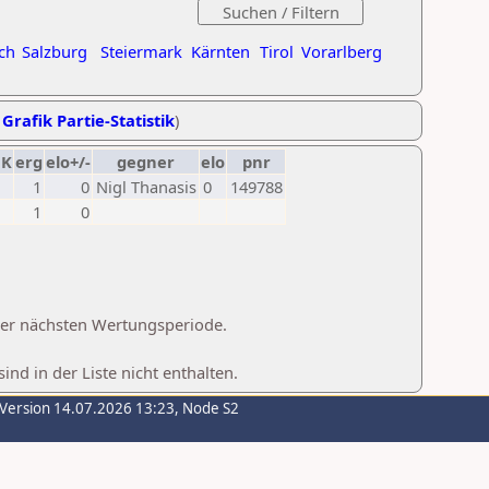
ch
Salzburg
Steiermark
Kärnten
Tirol
Vorarlberg
,
Grafik Partie-Statistik
)
K
erg
elo+/-
gegner
elo
pnr
1
0
Nigl Thanasis
0
149788
1
0
 der nächsten Wertungsperiode.
d in der Liste nicht enthalten.
-Version 14.07.2026 13:23, Node S2