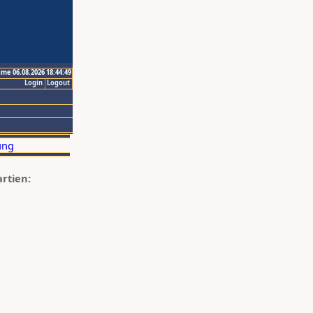
ime 06.08.2026 18:44:49
Login
Logout
artien: