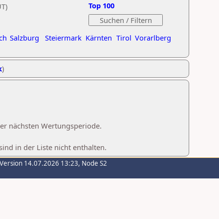
Top 100
UT)
ch
Salzburg
Steiermark
Kärnten
Tirol
Vorarlberg
k
)
 der nächsten Wertungsperiode.
d in der Liste nicht enthalten.
-Version 14.07.2026 13:23, Node S2