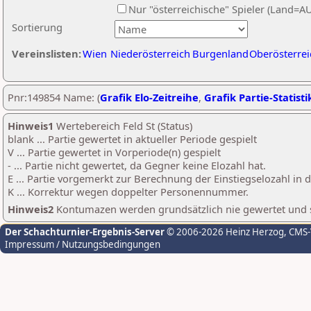
Nur "österreichische" Spieler (Land=A
Sortierung
Vereinslisten:
Wien
Niederösterreich
Burgenland
Oberösterrei
Pnr:149854 Name: (
Grafik Elo-Zeitreihe
,
Grafik Partie-Statisti
Hinweis1
Wertebereich Feld St (Status)
blank ... Partie gewertet in aktueller Periode gespielt
V ... Partie gewertet in Vorperiode(n) gespielt
- ... Partie nicht gewertet, da Gegner keine Elozahl hat.
E ... Partie vorgemerkt zur Berechnung der Einstiegselozahl in
K ... Korrektur wegen doppelter Personennummer.
Hinweis2
Kontumazen werden grundsätzlich nie gewertet und sin
Der Schachturnier-Ergebnis-Server
© 2006-2026 Heinz Herzog
, CMS
Impressum / Nutzungsbedingungen