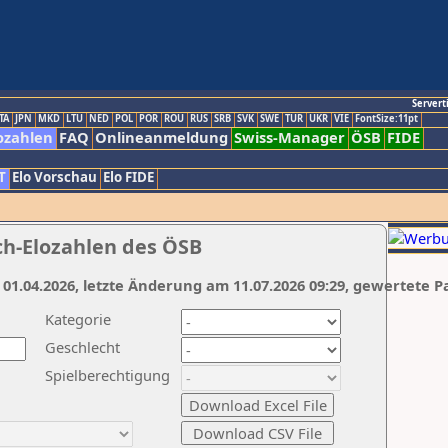
Servert
TA
JPN
MKD
LTU
NED
POL
POR
ROU
RUS
SRB
SVK
SWE
TUR
UKR
VIE
FontSize:11pt
ozahlen
FAQ
Onlineanmeldung
Swiss-Manager
ÖSB
FIDE
T
Elo Vorschau
Elo FIDE
ch-Elozahlen des ÖSB
 01.04.2026, letzte Änderung am 11.07.2026 09:29, gewertete P
Kategorie
Geschlecht
Spielberechtigung