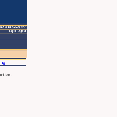
ime 06.08.2026 20:25:31
Login
Logout
artien: