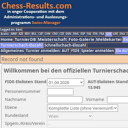
Logged on: Gast
Arabic
ARM
AZE
BIH
BUL
CAT
CHN
CRO
CZE
DEN
ENG
ESP
FAI
FIN
FRA
GER
GRE
INA
I
Home
TurnierDB
Meisterschaft
Foto-Galerie
Meldekartei
El
Turnierschach-Elozahl
Schnellschach-Elozahl
Allgemeines
Turnier anmelden: AUT
FIDE
Spieler anmelden
Elo AU
Record not found
Willkommen bei den offiziellen Turnierscha
FIDE-Elolisten Stand
AUT-Elolisten Stand
13.945
Personennummer
Nachname
Vorname
Ebene
Bundesland
Spgem./Kreis/Verein