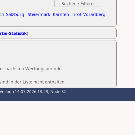
ch
Salzburg
Steiermark
Kärnten
Tirol
Vorarlberg
tie-Statistik
)
 der nächsten Wertungsperiode.
d in der Liste nicht enthalten.
-Version 14.07.2026 13:23, Node S2