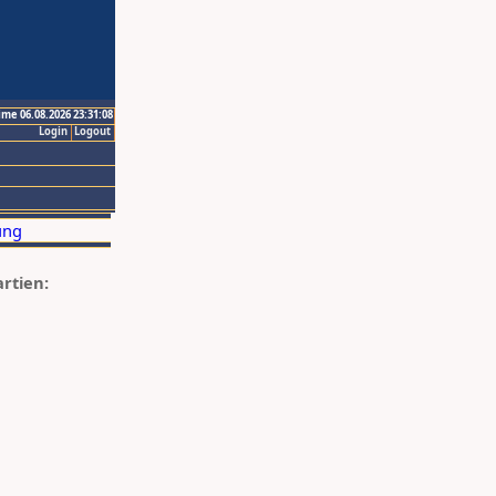
ime 06.08.2026 23:31:08
Login
Logout
artien: