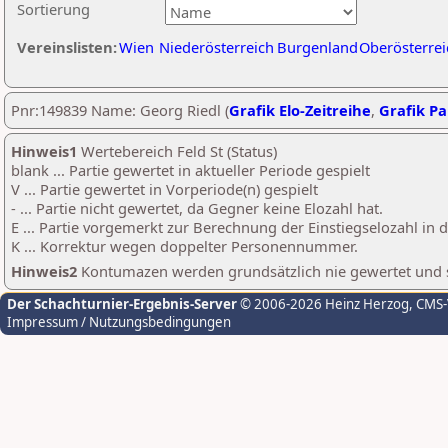
Sortierung
Vereinslisten:
Wien
Niederösterreich
Burgenland
Oberösterrei
Pnr:149839 Name: Georg Riedl (
Grafik Elo-Zeitreihe
,
Grafik Par
Hinweis1
Wertebereich Feld St (Status)
blank ... Partie gewertet in aktueller Periode gespielt
V ... Partie gewertet in Vorperiode(n) gespielt
- ... Partie nicht gewertet, da Gegner keine Elozahl hat.
E ... Partie vorgemerkt zur Berechnung der Einstiegselozahl in
K ... Korrektur wegen doppelter Personennummer.
Hinweis2
Kontumazen werden grundsätzlich nie gewertet und sin
Der Schachturnier-Ergebnis-Server
© 2006-2026 Heinz Herzog
, CMS
Impressum / Nutzungsbedingungen