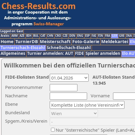
Logged on: Gast
Arabic
ARM
AZE
BIH
BUL
CAT
CHN
CRO
CZE
DEN
ENG
ESP
FAI
FIN
FRA
GER
GRE
INA
I
Home
TurnierDB
Meisterschaft
Foto-Galerie
Meldekartei
El
Turnierschach-Elozahl
Schnellschach-Elozahl
Allgemeines
Turnier anmelden: AUT
FIDE
Spieler anmelden
Elo AU
Willkommen bei den offiziellen Turnierscha
FIDE-Elolisten Stand
AUT-Elolisten Stand
13.945
Personennummer
Nachname
Vorname
Ebene
Bundesland
Spgem./Kreis/Verein
Nur "österreichische" Spieler (Land=A