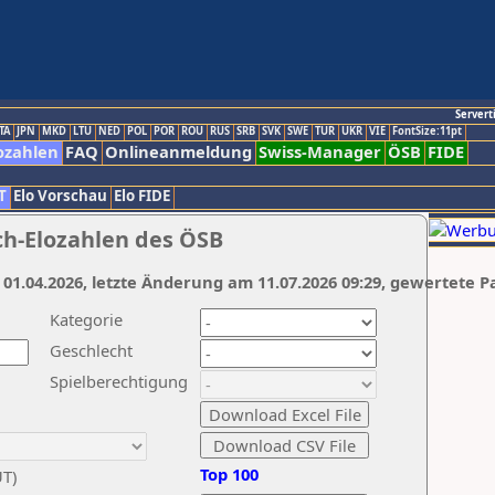
Servert
TA
JPN
MKD
LTU
NED
POL
POR
ROU
RUS
SRB
SVK
SWE
TUR
UKR
VIE
FontSize:11pt
ozahlen
FAQ
Onlineanmeldung
Swiss-Manager
ÖSB
FIDE
T
Elo Vorschau
Elo FIDE
ch-Elozahlen des ÖSB
 01.04.2026, letzte Änderung am 11.07.2026 09:29, gewertete P
Kategorie
Geschlecht
Spielberechtigung
Top 100
UT)