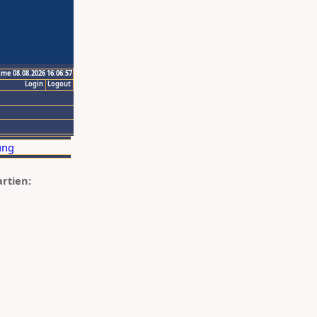
ime 08.08.2026 16:06:57
Login
Logout
artien: