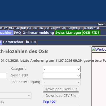
Servert
TA
JPN
MKD
LTU
NED
POL
POR
ROU
RUS
SRB
SVK
SWE
TUR
UKR
VIE
FontSize:11pt
ozahlen
FAQ
Onlineanmeldung
Swiss-Manager
ÖSB
FIDE
T
Elo Vorschau
Elo FIDE
ch-Elozahlen des ÖSB
 01.04.2026, letzte Änderung am 11.07.2026 09:29, gewertete P
Kategorie
Geschlecht
Spielberechtigung
Top 100
UT)