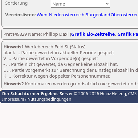
Sortierung
Vereinslisten:
Wien
Niederösterreich
Burgenland
Oberösterrei
Pnr:149829 Name: Philipp Daxl (
Grafik Elo-Zeitreihe
,
Grafik Pa
Hinweis1
Wertebereich Feld St (Status)
blank ... Partie gewertet in aktueller Periode gespielt
V ... Partie gewertet in Vorperiode(n) gespielt
- ... Partie nicht gewertet, da Gegner keine Elozahl hat.
E ... Partie vorgemerkt zur Berechnung der Einstiegselozahl in
K ... Korrektur wegen doppelter Personennummer.
Hinweis2
Kontumazen werden grundsätzlich nie gewertet und sin
Der Schachturnier-Ergebnis-Server
© 2006-2026 Heinz Herzog
, CMS
Impressum / Nutzungsbedingungen