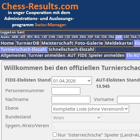
Logged on: Gast
Arabic
ARM
AZE
BIH
BUL
CAT
CHN
CRO
CZE
DEN
ENG
ESP
FAI
FIN
FRA
GER
GRE
INA
I
Home
TurnierDB
Meisterschaft
Foto-Galerie
Meldekartei
El
Turnierschach-Elozahl
Schnellschach-Elozahl
Allgemeines
Turnier anmelden: AUT
FIDE
Spieler anmelden
Elo AU
Willkommen bei den offiziellen Turnierscha
FIDE-Elolisten Stand
AUT-Elolisten Stand
13.945
Personennummer
Nachname
Vorname
Ebene
Bundesland
Spgem./Kreis/Verein
Nur "österreichische" Spieler (Land=A