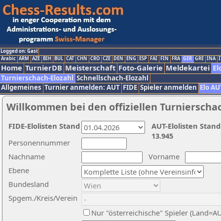
Logged on: Gast
Arabic
ARM
AZE
BIH
BUL
CAT
CHN
CRO
CZE
DEN
ENG
ESP
FAI
FIN
FRA
GER
GRE
INA
I
Home
TurnierDB
Meisterschaft
Foto-Galerie
Meldekartei
El
Turnierschach-Elozahl
Schnellschach-Elozahl
Allgemeines
Turnier anmelden: AUT
FIDE
Spieler anmelden
Elo AU
Willkommen bei den offiziellen Turnierscha
FIDE-Elolisten Stand
AUT-Elolisten Stand
13.945
Personennummer
Nachname
Vorname
Ebene
Bundesland
Spgem./Kreis/Verein
Nur "österreichische" Spieler (Land=A