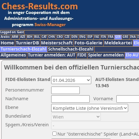
Logged on: Gast
Arabic
ARM
AZE
BIH
BUL
CAT
CHN
CRO
CZE
DEN
ENG
ESP
FAI
FIN
FRA
GER
GRE
INA
I
Home
TurnierDB
Meisterschaft
Foto-Galerie
Meldekartei
El
Turnierschach-Elozahl
Schnellschach-Elozahl
Allgemeines
Turnier anmelden: AUT
FIDE
Spieler anmelden
Elo AU
Willkommen bei den offiziellen Turnierscha
FIDE-Elolisten Stand
AUT-Elolisten Stand
13.945
Personennummer
Nachname
Vorname
Ebene
Bundesland
Spgem./Kreis/Verein
Nur "österreichische" Spieler (Land=A