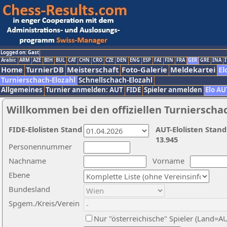
Logged on: Gast
Arabic
ARM
AZE
BIH
BUL
CAT
CHN
CRO
CZE
DEN
ENG
ESP
FAI
FIN
FRA
GER
GRE
INA
I
Home
TurnierDB
Meisterschaft
Foto-Galerie
Meldekartei
El
Turnierschach-Elozahl
Schnellschach-Elozahl
Allgemeines
Turnier anmelden: AUT
FIDE
Spieler anmelden
Elo AU
Willkommen bei den offiziellen Turnierscha
FIDE-Elolisten Stand
AUT-Elolisten Stand
13.945
Personennummer
Nachname
Vorname
Ebene
Bundesland
Spgem./Kreis/Verein
Nur "österreichische" Spieler (Land=A