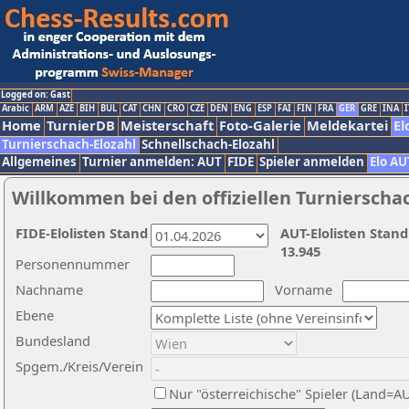
Logged on: Gast
Arabic
ARM
AZE
BIH
BUL
CAT
CHN
CRO
CZE
DEN
ENG
ESP
FAI
FIN
FRA
GER
GRE
INA
I
Home
TurnierDB
Meisterschaft
Foto-Galerie
Meldekartei
El
Turnierschach-Elozahl
Schnellschach-Elozahl
Allgemeines
Turnier anmelden: AUT
FIDE
Spieler anmelden
Elo AU
Willkommen bei den offiziellen Turnierscha
FIDE-Elolisten Stand
AUT-Elolisten Stand
13.945
Personennummer
Nachname
Vorname
Ebene
Bundesland
Spgem./Kreis/Verein
Nur "österreichische" Spieler (Land=A