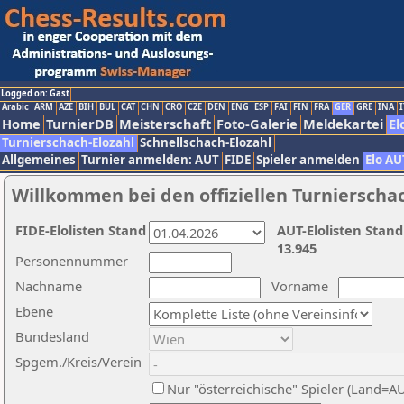
Logged on: Gast
Arabic
ARM
AZE
BIH
BUL
CAT
CHN
CRO
CZE
DEN
ENG
ESP
FAI
FIN
FRA
GER
GRE
INA
I
Home
TurnierDB
Meisterschaft
Foto-Galerie
Meldekartei
El
Turnierschach-Elozahl
Schnellschach-Elozahl
Allgemeines
Turnier anmelden: AUT
FIDE
Spieler anmelden
Elo AU
Willkommen bei den offiziellen Turnierscha
FIDE-Elolisten Stand
AUT-Elolisten Stand
13.945
Personennummer
Nachname
Vorname
Ebene
Bundesland
Spgem./Kreis/Verein
Nur "österreichische" Spieler (Land=A