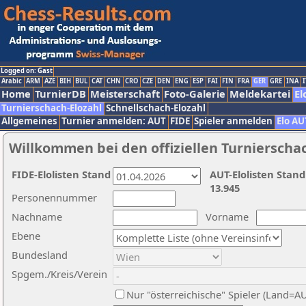
Logged on: Gast
Arabic
ARM
AZE
BIH
BUL
CAT
CHN
CRO
CZE
DEN
ENG
ESP
FAI
FIN
FRA
GER
GRE
INA
I
Home
TurnierDB
Meisterschaft
Foto-Galerie
Meldekartei
El
Turnierschach-Elozahl
Schnellschach-Elozahl
Allgemeines
Turnier anmelden: AUT
FIDE
Spieler anmelden
Elo AU
Willkommen bei den offiziellen Turnierscha
FIDE-Elolisten Stand
AUT-Elolisten Stand
13.945
Personennummer
Nachname
Vorname
Ebene
Bundesland
Spgem./Kreis/Verein
Nur "österreichische" Spieler (Land=A