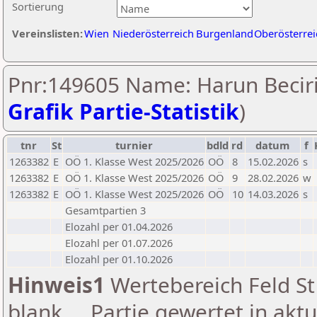
Sortierung
Vereinslisten:
Wien
Niederösterreich
Burgenland
Oberösterrei
Pnr:149605 Name: Harun Beciri
Grafik Partie-Statistik
)
tnr
St
turnier
bdld
rd
datum
f
1263382
E
OÖ 1. Klasse West 2025/2026
OÖ
8
15.02.2026
s
1263382
E
OÖ 1. Klasse West 2025/2026
OÖ
9
28.02.2026
w
1263382
E
OÖ 1. Klasse West 2025/2026
OÖ
10
14.03.2026
s
Gesamtpartien 3
Elozahl per 01.04.2026
Elozahl per 01.07.2026
Elozahl per 01.10.2026
Hinweis1
Wertebereich Feld St 
blank ... Partie gewertet in akt