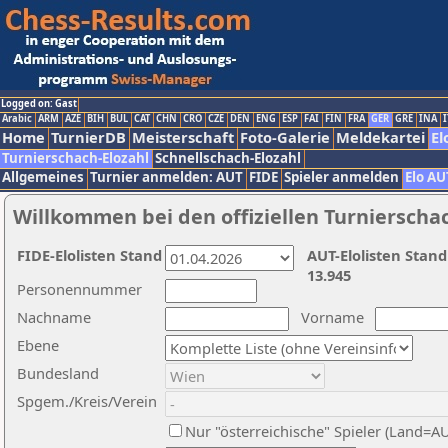
Logged on: Gast
Arabic
ARM
AZE
BIH
BUL
CAT
CHN
CRO
CZE
DEN
ENG
ESP
FAI
FIN
FRA
GER
GRE
INA
I
Home
TurnierDB
Meisterschaft
Foto-Galerie
Meldekartei
El
Turnierschach-Elozahl
Schnellschach-Elozahl
Allgemeines
Turnier anmelden: AUT
FIDE
Spieler anmelden
Elo AU
Willkommen bei den offiziellen Turnierscha
FIDE-Elolisten Stand
AUT-Elolisten Stand
13.945
Personennummer
Nachname
Vorname
Ebene
Bundesland
Spgem./Kreis/Verein
Nur "österreichische" Spieler (Land=A