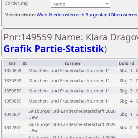
Sortierung
Vereinslisten:
Wien
Niederösterreich
Burgenland
Oberösterrei
Pnr:149559 Name: Klara Dragov
Grafik Partie-Statistik
)
tnr
St
turnier
bdld
rd
1350859
Mädchen- und Frauenschachturnier 11
Sbg
1
1350859
Mädchen- und Frauenschachturnier 11
Sbg
2
1350859
Mädchen- und Frauenschachturnier 11
Sbg
3
1350859
Mädchen- und Frauenschachturnier 11
Sbg
4
Salzburger Std-Landesmeisterschaft 2026
1342831
Sbg
1
U8w
Salzburger Std-Landesmeisterschaft 2026
1342831
Sbg
2
U8w
Salzburger Std-Landesmeisterschaft 2026