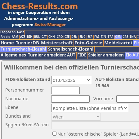
Logged on: Gast
Arabic
ARM
AZE
BIH
BUL
CAT
CHN
CRO
CZE
DEN
ENG
ESP
FAI
FIN
FRA
GER
GRE
INA
I
Home
TurnierDB
Meisterschaft
Foto-Galerie
Meldekartei
El
Turnierschach-Elozahl
Schnellschach-Elozahl
Allgemeines
Turnier anmelden: AUT
FIDE
Spieler anmelden
Elo AU
Willkommen bei den offiziellen Turnierscha
FIDE-Elolisten Stand
AUT-Elolisten Stand
13.945
Personennummer
Nachname
Vorname
Ebene
Bundesland
Spgem./Kreis/Verein
Nur "österreichische" Spieler (Land=A