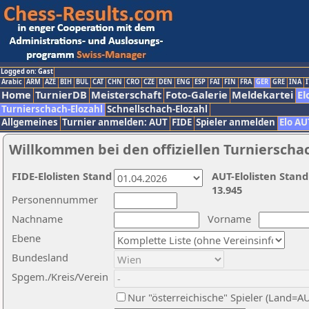
Logged on: Gast
Arabic
ARM
AZE
BIH
BUL
CAT
CHN
CRO
CZE
DEN
ENG
ESP
FAI
FIN
FRA
GER
GRE
INA
I
Home
TurnierDB
Meisterschaft
Foto-Galerie
Meldekartei
El
Turnierschach-Elozahl
Schnellschach-Elozahl
Allgemeines
Turnier anmelden: AUT
FIDE
Spieler anmelden
Elo AU
Willkommen bei den offiziellen Turnierscha
FIDE-Elolisten Stand
AUT-Elolisten Stand
13.945
Personennummer
Nachname
Vorname
Ebene
Bundesland
Spgem./Kreis/Verein
Nur "österreichische" Spieler (Land=A