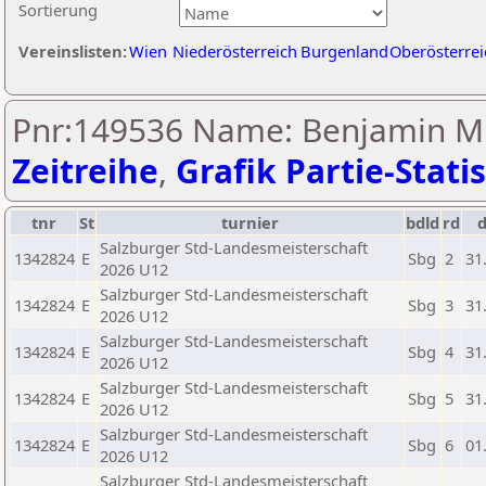
Sortierung
Vereinslisten:
Wien
Niederösterreich
Burgenland
Oberösterrei
Pnr:149536 Name: Benjamin Mi
Zeitreihe
,
Grafik Partie-Statis
tnr
St
turnier
bdld
rd
Salzburger Std-Landesmeisterschaft
1342824
E
Sbg
2
31
2026 U12
Salzburger Std-Landesmeisterschaft
1342824
E
Sbg
3
31
2026 U12
Salzburger Std-Landesmeisterschaft
1342824
E
Sbg
4
31
2026 U12
Salzburger Std-Landesmeisterschaft
1342824
E
Sbg
5
31
2026 U12
Salzburger Std-Landesmeisterschaft
1342824
E
Sbg
6
01
2026 U12
Salzburger Std-Landesmeisterschaft