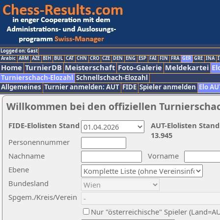
Logged on: Gast
Arabic
ARM
AZE
BIH
BUL
CAT
CHN
CRO
CZE
DEN
ENG
ESP
FAI
FIN
FRA
GER
GRE
INA
I
Home
TurnierDB
Meisterschaft
Foto-Galerie
Meldekartei
El
Turnierschach-Elozahl
Schnellschach-Elozahl
Allgemeines
Turnier anmelden: AUT
FIDE
Spieler anmelden
Elo AU
Willkommen bei den offiziellen Turnierscha
FIDE-Elolisten Stand
AUT-Elolisten Stand
13.945
Personennummer
Nachname
Vorname
Ebene
Bundesland
Spgem./Kreis/Verein
Nur "österreichische" Spieler (Land=A