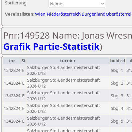
Sortierung
Vereinslisten:
Wien
Niederösterreich
Burgenland
Oberösterrei
Pnr:149528 Name: Jonas Wresni
Grafik Partie-Statistik
)
tnr
St
turnier
bdld
rd
Salzburger Std-Landesmeisterschaft
1342824
E
Sbg
1
31
2026 U12
Salzburger Std-Landesmeisterschaft
1342824
E
Sbg
2
31
2026 U12
Salzburger Std-Landesmeisterschaft
1342824
E
Sbg
3
31
2026 U12
Salzburger Std-Landesmeisterschaft
1342824
E
Sbg
4
31
2026 U12
Salzburger Std-Landesmeisterschaft
1342824
E
Sbg
5
31
2026 U12
Salzburger Std-Landesmeisterschaft