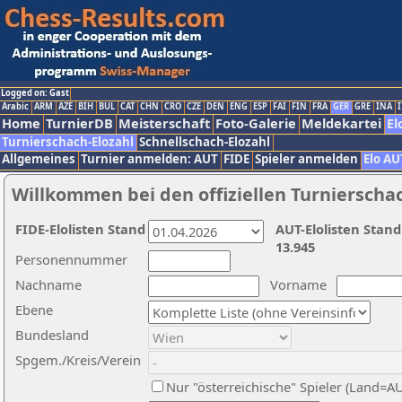
Logged on: Gast
Arabic
ARM
AZE
BIH
BUL
CAT
CHN
CRO
CZE
DEN
ENG
ESP
FAI
FIN
FRA
GER
GRE
INA
I
Home
TurnierDB
Meisterschaft
Foto-Galerie
Meldekartei
El
Turnierschach-Elozahl
Schnellschach-Elozahl
Allgemeines
Turnier anmelden: AUT
FIDE
Spieler anmelden
Elo AU
Willkommen bei den offiziellen Turnierscha
FIDE-Elolisten Stand
AUT-Elolisten Stand
13.945
Personennummer
Nachname
Vorname
Ebene
Bundesland
Spgem./Kreis/Verein
Nur "österreichische" Spieler (Land=A