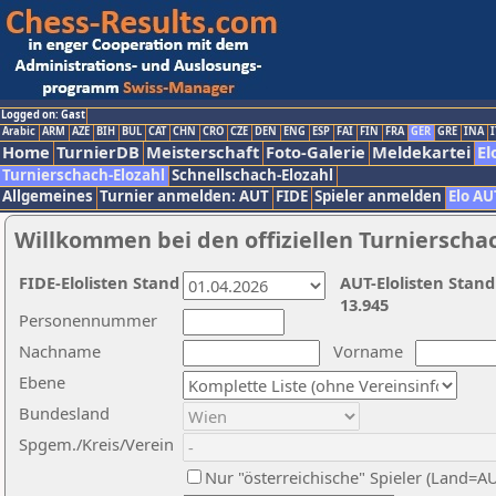
Logged on: Gast
Arabic
ARM
AZE
BIH
BUL
CAT
CHN
CRO
CZE
DEN
ENG
ESP
FAI
FIN
FRA
GER
GRE
INA
I
Home
TurnierDB
Meisterschaft
Foto-Galerie
Meldekartei
El
Turnierschach-Elozahl
Schnellschach-Elozahl
Allgemeines
Turnier anmelden: AUT
FIDE
Spieler anmelden
Elo AU
Willkommen bei den offiziellen Turnierscha
FIDE-Elolisten Stand
AUT-Elolisten Stand
13.945
Personennummer
Nachname
Vorname
Ebene
Bundesland
Spgem./Kreis/Verein
Nur "österreichische" Spieler (Land=A