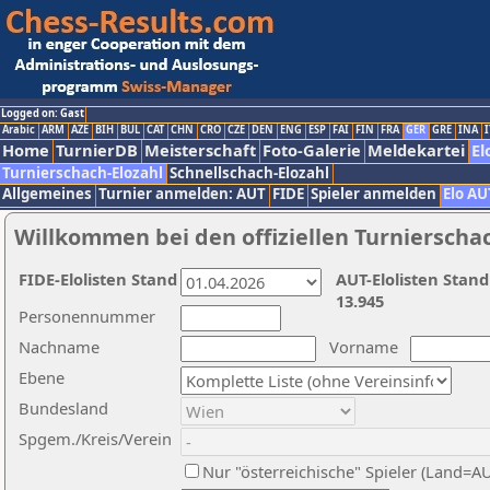
Logged on: Gast
Arabic
ARM
AZE
BIH
BUL
CAT
CHN
CRO
CZE
DEN
ENG
ESP
FAI
FIN
FRA
GER
GRE
INA
I
Home
TurnierDB
Meisterschaft
Foto-Galerie
Meldekartei
El
Turnierschach-Elozahl
Schnellschach-Elozahl
Allgemeines
Turnier anmelden: AUT
FIDE
Spieler anmelden
Elo AU
Willkommen bei den offiziellen Turnierscha
FIDE-Elolisten Stand
AUT-Elolisten Stand
13.945
Personennummer
Nachname
Vorname
Ebene
Bundesland
Spgem./Kreis/Verein
Nur "österreichische" Spieler (Land=A