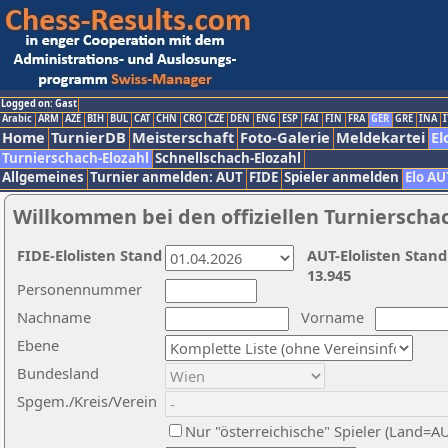
Logged on: Gast
Arabic
ARM
AZE
BIH
BUL
CAT
CHN
CRO
CZE
DEN
ENG
ESP
FAI
FIN
FRA
GER
GRE
INA
I
Home
TurnierDB
Meisterschaft
Foto-Galerie
Meldekartei
El
Turnierschach-Elozahl
Schnellschach-Elozahl
Allgemeines
Turnier anmelden: AUT
FIDE
Spieler anmelden
Elo AU
Willkommen bei den offiziellen Turnierscha
FIDE-Elolisten Stand
AUT-Elolisten Stand
13.945
Personennummer
Nachname
Vorname
Ebene
Bundesland
Spgem./Kreis/Verein
Nur "österreichische" Spieler (Land=A