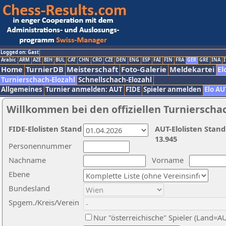
Logged on: Gast
Arabic
ARM
AZE
BIH
BUL
CAT
CHN
CRO
CZE
DEN
ENG
ESP
FAI
FIN
FRA
GER
GRE
INA
I
Home
TurnierDB
Meisterschaft
Foto-Galerie
Meldekartei
El
Turnierschach-Elozahl
Schnellschach-Elozahl
Allgemeines
Turnier anmelden: AUT
FIDE
Spieler anmelden
Elo AU
Willkommen bei den offiziellen Turnierscha
FIDE-Elolisten Stand
AUT-Elolisten Stand
13.945
Personennummer
Nachname
Vorname
Ebene
Bundesland
Spgem./Kreis/Verein
Nur "österreichische" Spieler (Land=A