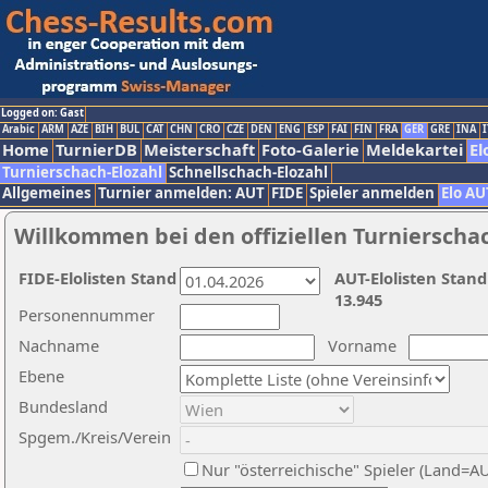
Logged on: Gast
Arabic
ARM
AZE
BIH
BUL
CAT
CHN
CRO
CZE
DEN
ENG
ESP
FAI
FIN
FRA
GER
GRE
INA
I
Home
TurnierDB
Meisterschaft
Foto-Galerie
Meldekartei
El
Turnierschach-Elozahl
Schnellschach-Elozahl
Allgemeines
Turnier anmelden: AUT
FIDE
Spieler anmelden
Elo AU
Willkommen bei den offiziellen Turnierscha
FIDE-Elolisten Stand
AUT-Elolisten Stand
13.945
Personennummer
Nachname
Vorname
Ebene
Bundesland
Spgem./Kreis/Verein
Nur "österreichische" Spieler (Land=A