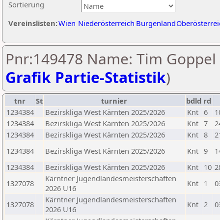
Sortierung
Vereinslisten:
Wien
Niederösterreich
Burgenland
Oberösterrei
Pnr:149478 Name: Tim Goppel 
Grafik Partie-Statistik
)
tnr
St
turnier
bdld
rd
1234384
Bezirskliga West Kärnten 2025/2026
Knt
6
1
1234384
Bezirskliga West Kärnten 2025/2026
Knt
7
2
1234384
Bezirskliga West Kärnten 2025/2026
Knt
8
2
1234384
Bezirskliga West Kärnten 2025/2026
Knt
9
1
1234384
Bezirskliga West Kärnten 2025/2026
Knt
10
2
Kärntner Jugendlandesmeisterschaften
1327078
Knt
1
0
2026 U16
Kärntner Jugendlandesmeisterschaften
1327078
Knt
2
0
2026 U16