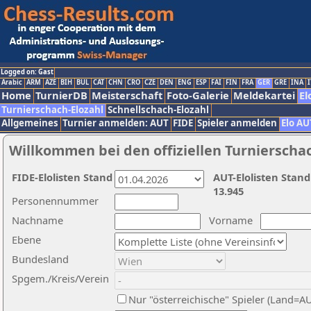
Logged on: Gast
Arabic
ARM
AZE
BIH
BUL
CAT
CHN
CRO
CZE
DEN
ENG
ESP
FAI
FIN
FRA
GER
GRE
INA
I
Home
TurnierDB
Meisterschaft
Foto-Galerie
Meldekartei
El
Turnierschach-Elozahl
Schnellschach-Elozahl
Allgemeines
Turnier anmelden: AUT
FIDE
Spieler anmelden
Elo AU
Willkommen bei den offiziellen Turnierscha
FIDE-Elolisten Stand
AUT-Elolisten Stand
13.945
Personennummer
Nachname
Vorname
Ebene
Bundesland
Spgem./Kreis/Verein
Nur "österreichische" Spieler (Land=A