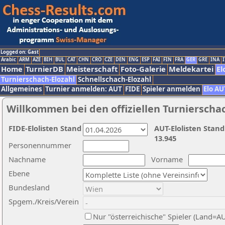
Logged on: Gast
Arabic
ARM
AZE
BIH
BUL
CAT
CHN
CRO
CZE
DEN
ENG
ESP
FAI
FIN
FRA
GER
GRE
INA
I
Home
TurnierDB
Meisterschaft
Foto-Galerie
Meldekartei
El
Turnierschach-Elozahl
Schnellschach-Elozahl
Allgemeines
Turnier anmelden: AUT
FIDE
Spieler anmelden
Elo AU
Willkommen bei den offiziellen Turnierscha
FIDE-Elolisten Stand
AUT-Elolisten Stand
13.945
Personennummer
Nachname
Vorname
Ebene
Bundesland
Spgem./Kreis/Verein
Nur "österreichische" Spieler (Land=A