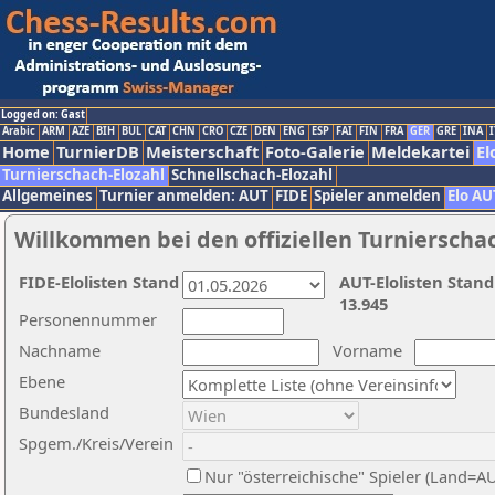
Logged on: Gast
Arabic
ARM
AZE
BIH
BUL
CAT
CHN
CRO
CZE
DEN
ENG
ESP
FAI
FIN
FRA
GER
GRE
INA
I
Home
TurnierDB
Meisterschaft
Foto-Galerie
Meldekartei
El
Turnierschach-Elozahl
Schnellschach-Elozahl
Allgemeines
Turnier anmelden: AUT
FIDE
Spieler anmelden
Elo AU
Willkommen bei den offiziellen Turnierscha
FIDE-Elolisten Stand
AUT-Elolisten Stand
13.945
Personennummer
Nachname
Vorname
Ebene
Bundesland
Spgem./Kreis/Verein
Nur "österreichische" Spieler (Land=A