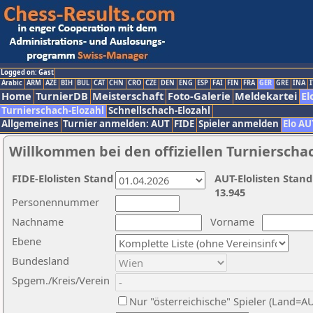
Logged on: Gast
Arabic
ARM
AZE
BIH
BUL
CAT
CHN
CRO
CZE
DEN
ENG
ESP
FAI
FIN
FRA
GER
GRE
INA
I
Home
TurnierDB
Meisterschaft
Foto-Galerie
Meldekartei
El
Turnierschach-Elozahl
Schnellschach-Elozahl
Allgemeines
Turnier anmelden: AUT
FIDE
Spieler anmelden
Elo AU
Willkommen bei den offiziellen Turnierscha
FIDE-Elolisten Stand
AUT-Elolisten Stand
13.945
Personennummer
Nachname
Vorname
Ebene
Bundesland
Spgem./Kreis/Verein
Nur "österreichische" Spieler (Land=A