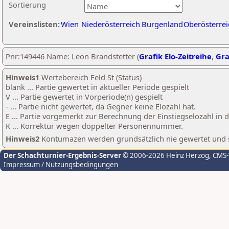
Sortierung
Vereinslisten:
Wien
Niederösterreich
Burgenland
Oberösterrei
Pnr:149446 Name: Leon Brandstetter (
Grafik Elo-Zeitreihe
,
Gra
Hinweis1
Wertebereich Feld St (Status)
blank ... Partie gewertet in aktueller Periode gespielt
V ... Partie gewertet in Vorperiode(n) gespielt
- ... Partie nicht gewertet, da Gegner keine Elozahl hat.
E ... Partie vorgemerkt zur Berechnung der Einstiegselozahl in
K ... Korrektur wegen doppelter Personennummer.
Hinweis2
Kontumazen werden grundsätzlich nie gewertet und sin
Der Schachturnier-Ergebnis-Server
© 2006-2026 Heinz Herzog
, CMS
Impressum / Nutzungsbedingungen