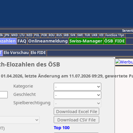
Servert
TA
JPN
MKD
LTU
NED
POL
POR
ROU
RUS
SRB
SVK
SWE
TUR
UKR
VIE
FontSize:11pt
ozahlen
FAQ
Onlineanmeldung
Swiss-Manager
ÖSB
FIDE
T
Elo Vorschau
Elo FIDE
ch-Elozahlen des ÖSB
 01.04.2026, letzte Änderung am 11.07.2026 09:29, gewertete P
Kategorie
Geschlecht
Spielberechtigung
Top 100
UT)