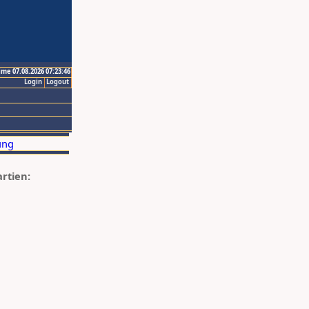
ime 07.08.2026 07:23:46
Login
Logout
artien: