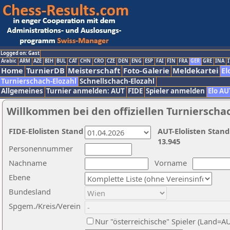
Logged on: Gast
Arabic
ARM
AZE
BIH
BUL
CAT
CHN
CRO
CZE
DEN
ENG
ESP
FAI
FIN
FRA
GER
GRE
INA
I
Home
TurnierDB
Meisterschaft
Foto-Galerie
Meldekartei
El
Turnierschach-Elozahl
Schnellschach-Elozahl
Allgemeines
Turnier anmelden: AUT
FIDE
Spieler anmelden
Elo AU
Willkommen bei den offiziellen Turnierscha
FIDE-Elolisten Stand
AUT-Elolisten Stand
13.945
Personennummer
Nachname
Vorname
Ebene
Bundesland
Spgem./Kreis/Verein
Nur "österreichische" Spieler (Land=A