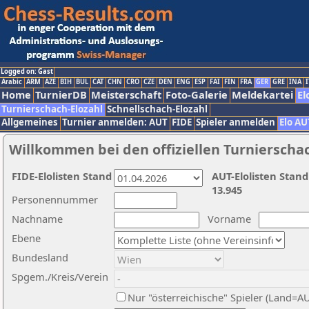
Logged on: Gast
Arabic
ARM
AZE
BIH
BUL
CAT
CHN
CRO
CZE
DEN
ENG
ESP
FAI
FIN
FRA
GER
GRE
INA
I
Home
TurnierDB
Meisterschaft
Foto-Galerie
Meldekartei
El
Turnierschach-Elozahl
Schnellschach-Elozahl
Allgemeines
Turnier anmelden: AUT
FIDE
Spieler anmelden
Elo AU
Willkommen bei den offiziellen Turnierscha
FIDE-Elolisten Stand
AUT-Elolisten Stand
13.945
Personennummer
Nachname
Vorname
Ebene
Bundesland
Spgem./Kreis/Verein
Nur "österreichische" Spieler (Land=A