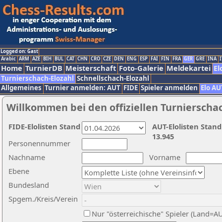
Logged on: Gast
Arabic
ARM
AZE
BIH
BUL
CAT
CHN
CRO
CZE
DEN
ENG
ESP
FAI
FIN
FRA
GER
GRE
INA
I
Home
TurnierDB
Meisterschaft
Foto-Galerie
Meldekartei
El
Turnierschach-Elozahl
Schnellschach-Elozahl
Allgemeines
Turnier anmelden: AUT
FIDE
Spieler anmelden
Elo AU
Willkommen bei den offiziellen Turnierscha
FIDE-Elolisten Stand
AUT-Elolisten Stand
13.945
Personennummer
Nachname
Vorname
Ebene
Bundesland
Spgem./Kreis/Verein
Nur "österreichische" Spieler (Land=A