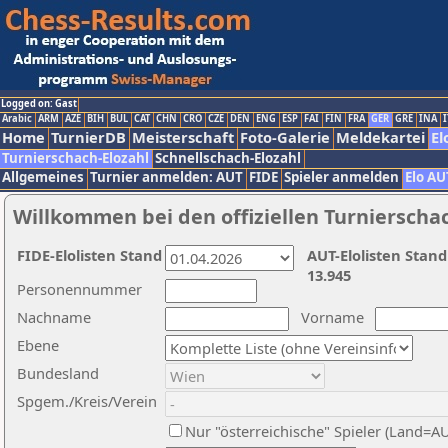
Logged on: Gast
Arabic
ARM
AZE
BIH
BUL
CAT
CHN
CRO
CZE
DEN
ENG
ESP
FAI
FIN
FRA
GER
GRE
INA
I
Home
TurnierDB
Meisterschaft
Foto-Galerie
Meldekartei
El
Turnierschach-Elozahl
Schnellschach-Elozahl
Allgemeines
Turnier anmelden: AUT
FIDE
Spieler anmelden
Elo AU
Willkommen bei den offiziellen Turnierscha
FIDE-Elolisten Stand
AUT-Elolisten Stand
13.945
Personennummer
Nachname
Vorname
Ebene
Bundesland
Spgem./Kreis/Verein
Nur "österreichische" Spieler (Land=A