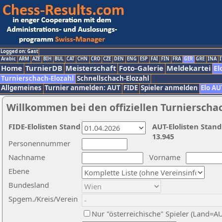
Logged on: Gast
Arabic
ARM
AZE
BIH
BUL
CAT
CHN
CRO
CZE
DEN
ENG
ESP
FAI
FIN
FRA
GER
GRE
INA
I
Home
TurnierDB
Meisterschaft
Foto-Galerie
Meldekartei
El
Turnierschach-Elozahl
Schnellschach-Elozahl
Allgemeines
Turnier anmelden: AUT
FIDE
Spieler anmelden
Elo AU
Willkommen bei den offiziellen Turnierscha
FIDE-Elolisten Stand
AUT-Elolisten Stand
13.945
Personennummer
Nachname
Vorname
Ebene
Bundesland
Spgem./Kreis/Verein
Nur "österreichische" Spieler (Land=A