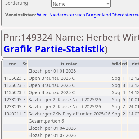
Sortierung
Vereinslisten:
Wien
Niederösterreich
Burgenland
Oberösterrei
Pnr:149324 Name: Herbert Wirt
Grafik Partie-Statistik
)
tnr
St
turnier
bdld
rd
da
Elozahl per 01.01.2026
1135023
E
Open Braunau 2025 C
Sbg
1
12.1
1135023
E
Open Braunau 2025 C
Sbg
3
13.1
1135023
E
Open Braunau 2025 C
Sbg
4
14.1
1233295
E
Salzburger 2. Klasse Nord 2025/26
Sbg
6
10.0
1233295
E
Salzburger 2. Klasse Nord 2025/26
Sbg
7
24.0
1340211
E
Salzburger 2KN Play-off unten 2025/26
Sbg
2
14.0
Gesamtpartien 6
Elozahl per 01.04.2026
Elozahl per 01.07.2026