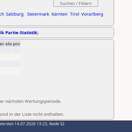
ch
Salzburg
Steiermark
Kärnten
Tirol
Vorarlberg
ik Partie-Statistik
)
er
elo
pnr
 der nächsten Wertungsperiode.
d in der Liste nicht enthalten.
-Version 14.07.2026 13:23, Node S2