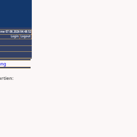
ime 07.08.2026 04:48:52
Login
Logout
artien: