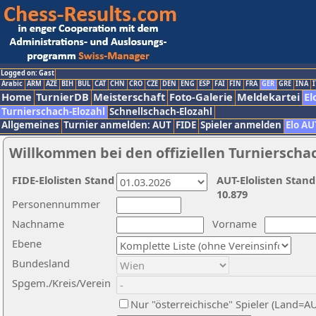
Logged on: Gast
Arabic
ARM
AZE
BIH
BUL
CAT
CHN
CRO
CZE
DEN
ENG
ESP
FAI
FIN
FRA
GER
GRE
INA
I
Home
TurnierDB
Meisterschaft
Foto-Galerie
Meldekartei
El
Turnierschach-Elozahl
Schnellschach-Elozahl
Allgemeines
Turnier anmelden: AUT
FIDE
Spieler anmelden
Elo AU
Willkommen bei den offiziellen Turnierscha
FIDE-Elolisten Stand
AUT-Elolisten Stand
10.879
Personennummer
Nachname
Vorname
Ebene
Bundesland
Spgem./Kreis/Verein
Nur "österreichische" Spieler (Land=A