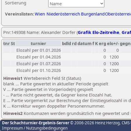
Sortierung
Vereinslisten:
Wien
Niederösterreich
Burgenland
Oberösterrei
Pnr:149308 Name: Alexander Dorfer (
Grafik Elo-Zeitreihe
,
Graf
tnr
St
turnier
bdld
rd
datum
f
K
erg
elo+/-
gegn
Elozahl per 01.01.2026
0
0
Elozahl per 01.04.2026
0
1200
Elozahl per 01.07.2026
0
1200
Elozahl per 01.10.2026
0
1200
Hinweis1
Wertebereich Feld St (Status)
blank ... Partie gewertet in aktueller Periode gespielt
V ... Partie gewertet in Vorperiode(n) gespielt
- ... Partie nicht gewertet, da Gegner keine Elozahl hat.
E ... Partie vorgemerkt zur Berechnung der Einstiegselozahl in
K ... Korrektur wegen doppelter Personennummer.
Hinweis2
Kontumazen werden grundsätzlich nie gewertet und sin
Der Schachturnier-Ergebnis-Server
© 2006-2026 Heinz Herzog
, CMS
Impressum / Nutzungsbedingungen