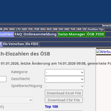
Servert
TA
JPN
MKD
LTU
NED
POL
POR
ROU
RUS
SRB
SVK
SWE
TUR
UKR
VIE
FontSize:11pt
ozahlen
FAQ
Onlineanmeldung
Swiss-Manager
ÖSB
FIDE
T
Elo Vorschau
Elo FIDE
ch-Elozahlen des ÖSB
 01.01.2026, letzte Änderung am 14.01.2026 09:08, gewertete P
Kategorie
Geschlecht
Spielberechtigung
Top 100
UT)