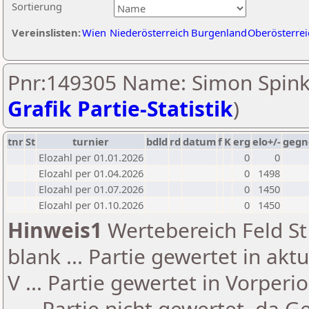
Sortierung
Vereinslisten:
Wien
Niederösterreich
Burgenland
Oberösterrei
Pnr:149305 Name: Simon Spink
Grafik Partie-Statistik
)
tnr
St
turnier
bdld
rd
datum
f
K
erg
elo+/-
gegn
Elozahl per 01.01.2026
0
0
Elozahl per 01.04.2026
0
1498
Elozahl per 01.07.2026
0
1450
Elozahl per 01.10.2026
0
1450
Hinweis1
Wertebereich Feld St 
blank ... Partie gewertet in akt
V ... Partie gewertet in Vorperi
- ... Partie nicht gewertet, da 