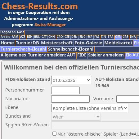
Logged on: Gast
Arabic
ARM
AZE
BIH
BUL
CAT
CHN
CRO
CZE
DEN
ENG
ESP
FAI
FIN
FRA
GER
GRE
INA
I
Home
TurnierDB
Meisterschaft
Foto-Galerie
Meldekartei
El
Turnierschach-Elozahl
Schnellschach-Elozahl
Allgemeines
Turnier anmelden: AUT
FIDE
Spieler anmelden
Elo AU
Willkommen bei den offiziellen Turnierscha
FIDE-Elolisten Stand
AUT-Elolisten Stand
13.945
Personennummer
Nachname
Vorname
Ebene
Bundesland
Spgem./Kreis/Verein
Nur "österreichische" Spieler (Land=A