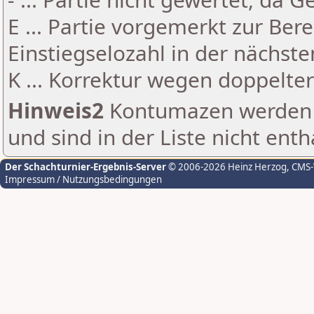
E ... Partie vorgemerkt zur Be
Einstiegselozahl in der nächst
K ... Korrektur wegen doppelt
Hinweis2
Kontumazen werden g
und sind in der Liste nicht enth
Der Schachturnier-Ergebnis-Server
© 2006-2026 Heinz Herzog
, CMS
Impressum / Nutzungsbedingungen